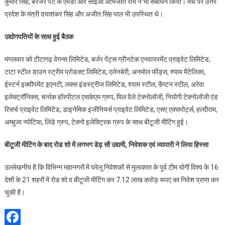
कुमार सिंह, बरजर पेंट के एमडी और सीईओ अभिजीत रॉय ने भी संबोधन किया। मंच पर उत्तर
प्रदेश के मंत्री दयाशंकर सिंह और अजीत सिंह पाल भी उपस्थित थे।
उद्योगपतियों के साथ हुई बैठक
मंगलवार को टीटागढ़ वेगन्स लिमिटेड, बर्जर पेंट्स ग्रीनटेक एनवायरमेंट प्राइवेट लिमिटेड,
टाटा स्टील डाउन स्ट्रीम प्रोडक्ट लिमिटेड, एलेनबेरी, अनमोल फीड्स, श्याम मैटेलिका,
ईस्टर्न इक्वीपमेंट इएनटी, लक्स इंडस्ट्रीज लिमिटेड, श्याम स्टील, कैप्टन स्टील, अरेवा
इलेक्ट्रॉनिक्स, चर्नाक हॉस्पीटल एसकेएम ग्रुप, मिल वैले टेक्नोलॉजी, नियोगी टेक्नोलॉजी एंड
रिसर्च प्राइवेट लिमिटेड, डाइनेमिक इंजीनियर्स प्राइवेट लिमिटेड, एसए एक्सपोर्ट्स, हल्दीराम,
अम्बुजा न्योटिया, लिंडे ग्रुप, टेक्नो इलेक्ट्रिक ग्रुप के साथ बीटूजी मीटिंग हुई।
बीटूजी मीटिंग के बाद रोड शो में लगभग डेढ़ सौ उद्यमी,
निवेशक एवं व्यापारी ने लिया हिस्सा
उल्लेखनीय है कि विभिन्न महानगरों में घरेलू निवेशकों से मुलाकात के पूर्व टीम योगी विश्व के 16
देशों के 21 शहरों में रोड शो व बीटूजी मीटिंग कर 7.12 लाख करोड़ रूपए का निवेश प्राप्त कर
चुकी है।