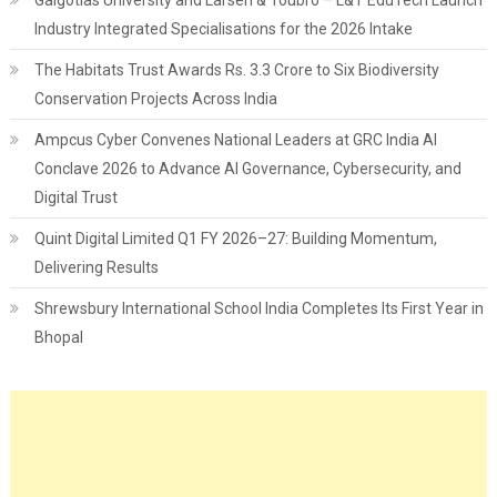
Galgotias University and Larsen & Toubro – L&T EduTech Launch
Industry Integrated Specialisations for the 2026 Intake
The Habitats Trust Awards Rs. 3.3 Crore to Six Biodiversity
Conservation Projects Across India
Ampcus Cyber Convenes National Leaders at GRC India AI
Conclave 2026 to Advance AI Governance, Cybersecurity, and
Digital Trust
Quint Digital Limited Q1 FY 2026–27: Building Momentum,
Delivering Results
Shrewsbury International School India Completes Its First Year in
Bhopal