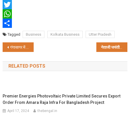
Facebook
Twitter
WhatsApp
Share
Tagged
Business
Kolkata Business
Utter Pradesh
Post
गंगासागर में NDRF ने तलाशा यात्रियों से भरे दो स्टीमर, 3 घंटे तक चल सर्च
नेताजी जयंती पर कोलकाता आ रहे संघ प्रमुख, करेंगे महासम्मेलन
navigation
RELATED POSTS
Premier Energies Photovoltaic Private Limited Secures Export
Order From Amara Raja Infra For Bangladesh Project
April 17, 2024
thebengal.in