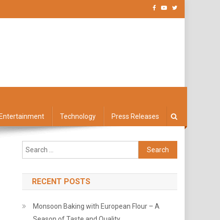
Entertainment
Technology
Press Releases
Search
for:
RECENT POSTS
Monsoon Baking with European Flour – A
Season of Taste and Quality