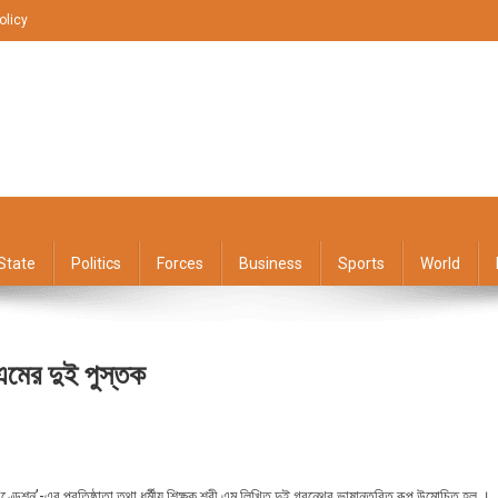
olicy
State
Politics
Forces
Business
Sports
World
 এমের দুই পুস্তক
’-এর প্রতিষ্ঠাতা তথা ধর্মীয় শিক্ষক শ্রী এম লিখিত দুই গ্রন্থের ভাষান্তরিত রূপ উন্মোচিত হল ।