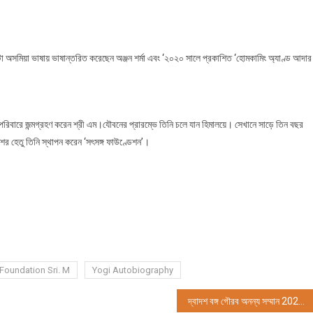
টা অসমিয়া ভাষায় ভাষান্তরিত করেছেন অঞ্জন শর্মা এবং ‘২০২০ সালে প্রকাশিত ‘হোমকামিং অ্যাণ্ড আদার
পরিবারে জন্মগ্রহণ করেন শ্রী এম।যৌবনের প্রারম্ভে তিনি চলে যান হিমালয়ে। সেখানে সাড়ে তিন বছর
াশের হেতু তিনি স্থাপন করেন ‘সৎসঙ্গ ফাউণ্ডেশন’।
Foundation Sri. M
Yogi Autobiography
দ্বাদশ বঙ্গ গৌরব অনন্য সম্মান 2022-2023