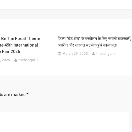
o Be The Focal Theme
फिल्म “बैड बॉय” के प्रमोशन के लिए नमाशी चक्रवर्ती,
he 49th International
अमरीन और सास्वत चटर्जी पहुंचे कोलकाता
 Fair 2026
March 29, 2023
thebengal.in
, 2025
thebengal.in
lds are marked
*