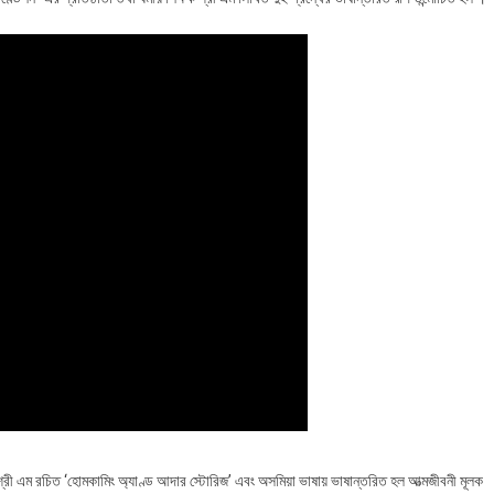
়া
্তরিত
্রী এম রচিত ‘হোমকামিং অ্যাণ্ড আদার স্টোরিজ’ এবং অসমিয়া ভাষায় ভাষান্তরিত হল আত্মজীবনী মূলক