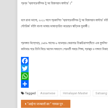
গ্রন্থ ‘অ্যাপরেনটিসড টু আ হিমালয়ান মাস্টার’।”
বলে রাখা ভালো, ২০১১ সালে প্রকাশিত ‘অ্যাপরেনটিসড টু আ হিমালয়ান মাস্টার’ বই
স্টোরিজ’ বইটা বাংলা ভাষায় ভাষান্তরিত করেছেন ঋত্বিক মুখার্জী।
প্রসঙ্গত উল্লেখ্য, ১৯৪৯ সালের ৬ নভেম্বর কেরালার তিরুচিরাপল্লীতে এক মুসলিম 
কাটাবার পরে তিনি ফিরে আসেন সমতলে।পরবর্তী সময়ে শিক্ষা, স্বাস্থ্য ও দক্ষতা বিক
Facebook
Twitter
WhatsApp
Share
Tagged
Assamese
Himalayan Master
Satsang 
Post
“आईना जज्बातों का ” नामक पुस्तक का विमोचन हुआ