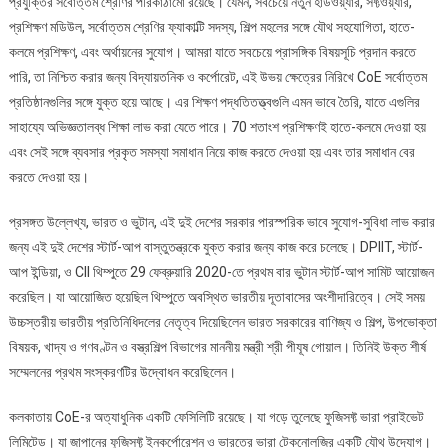
প্রযুক্তির সর্বোত্তম শ্রেণির পরিকাঠামো রয়েছে। যেমন, সবচেয়ে নতুন হার্ডওয়্যার, সফ্টওয়্যার,
প্রশিক্ষণ মডিউল, সর্বোত্তম শ্রেণির ফ্যাকাল্টি সদস্য, শিল্প মহলের সঙ্গে যৌথ সহযোগিতা, হাতে-
কলমে প্রশিক্ষণ, এবং অর্থায়নের সুযোগ। আমরা যাতে সবচেয়ে প্রাসঙ্গিক বিষয়সূচি প্রদান করতে
পারি, তা নিশ্চিত করার জন্য বিদ্যায়তনিক ও কর্পোরেট, এই উভয় ক্ষেত্রের নিরিখে CoE সর্বোত্তম
প্রতিষ্ঠানগুলির সঙ্গে যুক্ত হয়ে আছে। এর শিক্ষণ পদ্ধতিতত্ত্বগুলি এমন ভাবে তৈরি, যাতে এগুলির
সাহায্যে অভিজ্ঞতালব্ধ শিক্ষা লাভ করা যেতে পারে। 70 শতাংশ প্রশিক্ষণই হাতে-কলমে দেওয়া হয়
এবং সেই সঙ্গে ব্যবসার প্রকৃত সমস্যা সমাধান নিয়ে কাজ করতে দেওয়া হয় এবং তার সমাধান বের
করতে দেওয়া হয়।
প্রসঙ্গত উল্লেখ্য, ভারত ও ভুটান, এই দুই দেশের সরকার পারস্পরিক ভাবে সুযোগ-সুবিধা লাভ করার
জন্য এই দুই দেশের স্টার্ট-আপ বাস্তুতন্ত্রকে যুক্ত করার জন্য কাজ করে চলেছে। DPIIT, স্টার্ট-
আপ ইন্ডিয়া, ও CII থিম্পুতে 29 ফেব্রুয়ারি 2020-তে প্রথম বার ভুটান স্টার্ট-আপ সামিট আয়োজন
করেছিল। যা আয়োজিত হয়েছিল থিম্পুতে অবস্থিত ভারতীয় দূতাবাসের অংশীদারিত্বে। সেই সময়
উচ্চস্তরীয় ভারতীয় প্রতিনিধিদলের নেতৃত্ব দিয়েছিলেন ভারত সরকারের বাণিজ্য ও শিল্প, উপভোক্তা
বিষয়ক, খাদ্য ও গণবণ্টন ও বস্ত্রশিল্প বিভাগের মাননীয় মন্ত্রী শ্রী পীযূষ গোয়াল। তিনিই উক্ত শীর্ষ
সম্মেলনের প্রথম সংস্করণটির উদ্বোধন করেছিলেন।
কলকাতায় CoE-র অত্যাধুনিক একটি ফেসিলিটি রয়েছে। যা গড়ে তুলেছে ফুজিসফ্ট ভারা প্রাইভেট
লিমিটেড। যা জাপানের ফুজিসফ্ট ইনকর্পোরেশন ও ভারতের ভারা টেকনোলজির একটি যৌথ উদ্যোগ।