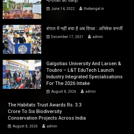
नागरिकों को पकड़ा
June 14, 2022
thebengal.in
बंगाल में नहीं बचा है अब विपक्ष : अभिषेक बनर्जी
December 17, 2021
admin
Galgotias University And Larsen &
Toubro – L&T EduTech Launch
Industry Integrated Specialisations
For The 2026 Intake
August 8, 2026
admin
The Habitats Trust Awards Rs. 3.3
Crore To Six Biodiversity
Conservation Projects Across India
August 8, 2026
admin