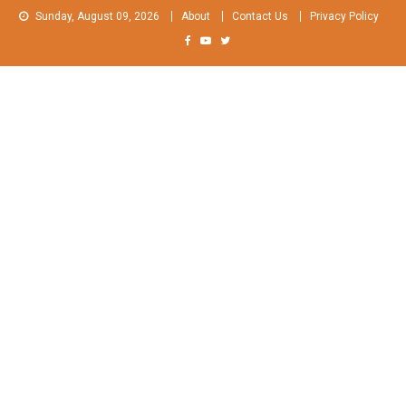
Skip
Sunday, August 09, 2026
About
Contact Us
Privacy Policy
to
content