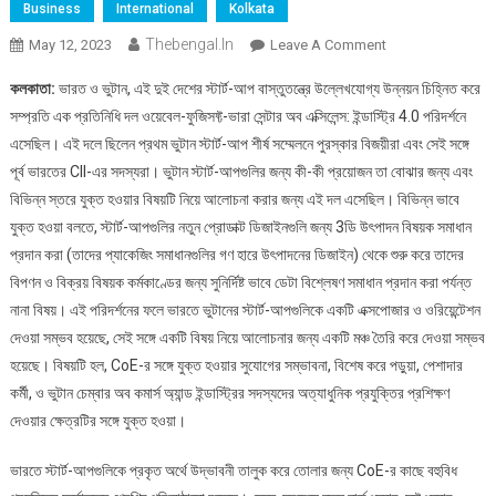
Business
International
Kolkata
Thebengal.in
On
May 12, 2023
Leave A Comment
একটি
কলকাতা:
ভারত ও ভুটান, এই দুই দেশের স্টার্ট-আপ বাস্তুতন্ত্রে উল্লেখযোগ্য উন্নয়ন চিহ্নিত করে
প্রতিনিধিদল
সম্প্রতি এক প্রতিনিধি দল ওয়েবেল-ফুজিসফ্ট-ভারা সেন্টার অব এক্সিলেন্স: ইন্ডাস্ট্রি 4.0 পরিদর্শনে
সম্প্রতি
এসেছিল। এই দলে ছিলেন প্রথম ভুটান স্টার্ট-আপ শীর্ষ সম্মেলনে পুরস্কার বিজয়ীরা এবং সেই সঙ্গে
ওয়েবেল-
পূর্ব ভারতের CII-এর সদস্যরা। ভুটান স্টার্ট-আপগুলির জন্য কী-কী প্রয়োজন তা বোঝার জন্য এবং
ফুজিসফট-
ভারা
বিভিন্ন স্তরে যুক্ত হওয়ার বিষয়টি নিয়ে আলোচনা করার জন্য এই দল এসেছিল। বিভিন্ন ভাবে
সেন্টার
যুক্ত হওয়া বলতে, স্টার্ট-আপগুলির নতুন প্রোডাক্ট ডিজাইনগুলি জন্য 3ডি উৎপাদন বিষয়ক সমাধান
অফ
প্রদান করা (তাদের প্যাকেজিং সমাধানগুলির গণ হারে উৎপাদনের ডিজাইন) থেকে শুরু করে তাদের
এক্সিলেন্স
বিপণন ও বিক্রয় বিষয়ক কর্মকাণ্ডের জন্য সুনির্দিষ্ট ভাবে ডেটা বিশ্লেষণ সমাধান প্রদান করা পর্যন্ত
পরিদর্শন
নানা বিষয়। এই পরিদর্শনের ফলে ভারতে ভুটানের স্টার্ট-আপগুলিকে একটি এক্সপোজার ও ওরিয়েন্টেশন
করেছে
দেওয়া সম্ভব হয়েছে, সেই সঙ্গে একটি বিষয় নিয়ে আলোচনার জন্য একটি মঞ্চ তৈরি করে দেওয়া সম্ভব
হয়েছে। বিষয়টি হল, CoE-র সঙ্গে যুক্ত হওয়ার সুযোগের সম্ভাবনা, বিশেষ করে পড়ুয়া, পেশাদার
কর্মী, ও ভুটান চেম্বার অব কমার্স অ্যান্ড ইন্ডাস্ট্রির সদস্যদের অত্যাধুনিক প্রযুক্তির প্রশিক্ষণ
দেওয়ার ক্ষেত্রটির সঙ্গে যুক্ত হওয়া।
ভারতে স্টার্ট-আপগুলিকে প্রকৃত অর্থে উদ্ভাবনী তালুক করে তোলার জন্য CoE-র কাছে বহুবিধ