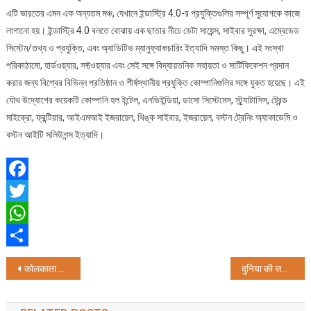
এটি ভারতের এমন এক অন্যতম মঞ্চ, যেখানে ইন্ডাস্ট্রি 4.0-র প্রযুক্তিগুলির সম্পূর্ণ সুযোগকে কাজে
লাগানো হয়। ইন্ডাস্ট্রি 4.0 বলতে বোঝায় এক ছাতার নীচে ডেটা সায়েন্স, সাইবার সুরক্ষা, এম্বেডেড
সিস্টেম/তথ্য ও প্রযুক্তি, এবং অ্যাডিটিভ ম্যানুফ্যাকচারিং ইত্যাদি সমস্ত কিছু। এই সংস্থা
পরিকাঠামো, হার্ডওয়্যার, সফ্টওয়্যার এবং সেই সঙ্গে বিদ্যায়তনিক সহায়তা ও সার্টিফিকেশন প্রদান
করার জন্য বিশ্বের বিভিন্ন প্রতিষ্ঠান ও শীর্ষস্থানীয় প্রযুক্তি কোম্পানিগুলির সঙ্গে যুক্ত হয়েছে। এই
যৌথ উদ্যোগের কয়েকটি কোম্পানি হল ইন্টেল, এনভিইন্ডিয়া, ডাসো সিস্টেমেস, স্ট্র্যাটাসিস, ট্রেন্ড
মাইক্রো, ফ্রন্টিয়ার, আইএমআই ইজরায়েল, থিঙ্ক সাইবার, ইজরায়েল, বস্টন ট্রেনিং অ্যাকাডেমি ও
বস্টন আইটি সলিউশন্স ইত্যাদি।
Facebook
Twitter
WhatsApp
Share
Post
कोलकाता के फोर्ट नॉक्स में ‘नेचर्स डायमंड’ के लेटेस्ट कलेक्शन के आउटलेट का उद्घाटन
दुनिया की सभी मां के लिए 7 cheers एक दिन ही नहीं, हर दिन लाया Mother’s Day
navigation