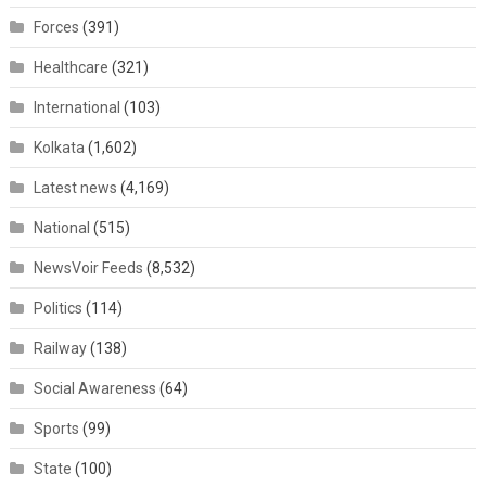
Forces
(391)
Healthcare
(321)
International
(103)
Kolkata
(1,602)
Latest news
(4,169)
National
(515)
NewsVoir Feeds
(8,532)
Politics
(114)
Railway
(138)
Social Awareness
(64)
Sports
(99)
State
(100)