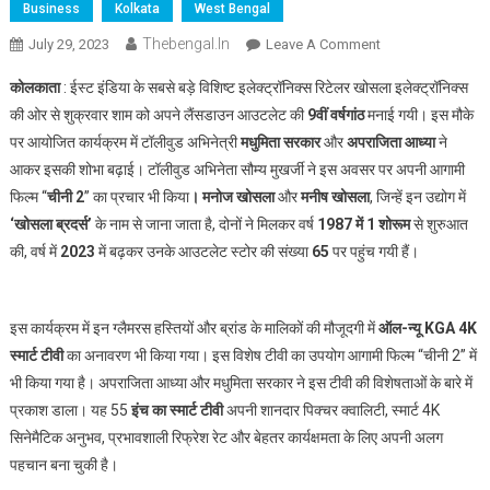
Business
Kolkata
West Bengal
Thebengal.in
On
July 29, 2023
Leave A Comment
Khosla
कोलकाता
: ईस्ट इंडिया के सबसे बड़े विशिष्ट इलेक्ट्रॉनिक्स रिटेलर खोसला इलेक्ट्रॉनिक्स
Electronics
की ओर से शुक्रवार शाम को अपने लैंसडाउन आउटलेट की
9वीं वर्षगांठ
मनाई गयी। इस मौके
ने
पर आयोजित कार्यक्रम में टॉलीवुड अभिनेत्री
मधुमिता सरकार
और
अपराजिता आध्या
ने
लैंसडाउन
आकर इसकी शोभा बढ़ाई। टॉलीवुड अभिनेता सौम्य मुखर्जी ने इस अवसर पर अपनी आगामी
आउटलेट
की
फिल्म “
चीनी 2
” का प्रचार भी किया
। मनोज खोसला
और
मनीष खोसला
, जिन्हें इन उद्योग में
9वीं
‘खोसला ब्रदर्स’
के नाम से जाना जाता है, दोनों ने मिलकर वर्ष
1987 में 1 शोरूम
से शुरुआत
वर्षगांठ
की, वर्ष में
2023
में बढ़कर उनके आउटलेट स्टोर की संख्या
65
पर पहुंच गयी हैं।
मनाई
इस कार्यक्रम में इन ग्लैमरस हस्तियों और ब्रांड के मालिकों की मौजूदगी में
ऑल-न्यू KGA 4K
स्मार्ट टीवी
का अनावरण भी किया गया। इस विशेष टीवी का उपयोग आगामी फिल्म “चीनी 2” में
भी किया गया है। अपराजिता आध्या और मधुमिता सरकार ने इस टीवी की विशेषताओं के बारे में
प्रकाश डाला। यह 55
इंच का स्मार्ट टीवी
अपनी शानदार पिक्चर क्वालिटी, स्मार्ट 4K
सिनेमैटिक अनुभव, प्रभावशाली रिफ्रेश रेट और बेहतर कार्यक्षमता के लिए अपनी अलग
पहचान बना चुकी है।