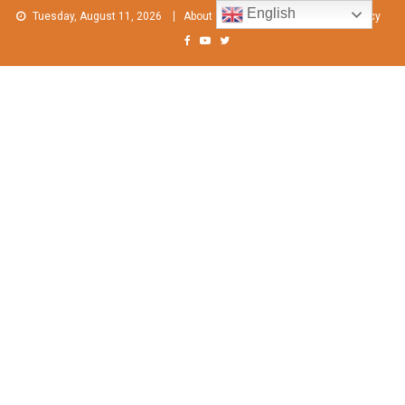
Skip
English
Tuesday, August 11, 2026
About
Contact Us
Privacy Policy
to
content