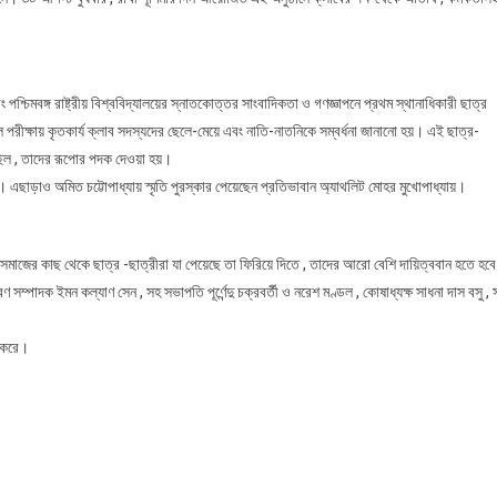
ার্নালিস্টস্
ক্লাবের
৪৫তম
র্ষপূর্তি
 পশ্চিমবঙ্গ রাষ্ট্রীয় বিশ্ববিদ্যালয়ের স্নাতকোত্তর সাংবাদিকতা ও গণজ্ঞাপনে প্রথম স্থানাধিকারী ছাত্র
উৎসব
ুল পরীক্ষায় কৃতকার্য ক্লাব সদস্যদের ছেলে-মেয়ে এবং নাতি-নাতনিকে সম্বর্ধনা জানানো হয়। এই ছাত্র-
ক্যালকাট
 ছিল , তাদের রূপোর পদক দেওয়া হয়।
ায়কে। এছাড়াও অমিত চট্টোপাধ্যায় স্মৃতি পুরস্কার পেয়েছেন প্রতিভাবান অ্যাথলিট মোহর মুখোপাধ্যায়।
ন , সমাজের কাছ থেকে ছাত্র -ছাত্রীরা যা পেয়েছে তা ফিরিয়ে দিতে , তাদের আরো বেশি দায়িত্ববান হতে হব
ণ সম্পাদক ইমন কল্যাণ সেন , সহ সভাপতি পূর্ণেন্দু চক্রবর্তী ও নরেশ মণ্ডল , কোষাধ্যক্ষ সাধনা দাস বসু ,
্ধ করে।