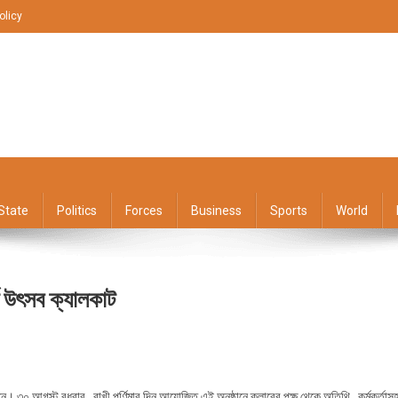
olicy
State
Politics
Forces
Business
Sports
World
্তি উৎসব ক্যালকাট
On
ক্যালকাটা
রসদনে। ৩০ আগস্ট বুধবার , রাখী পূর্ণিমার দিন আয়োজিত এই অনুষ্ঠানে ক্লাবের পক্ষ থেকে অতিথি , কর্মকর্তাস