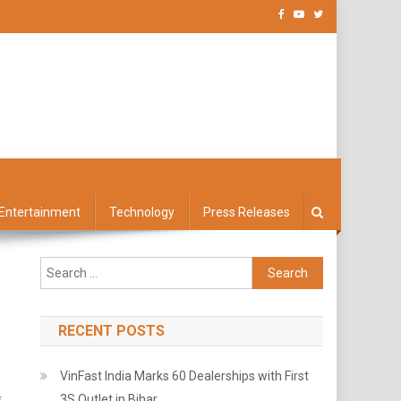
Entertainment
Technology
Press Releases
Search
for:
RECENT POSTS
VinFast India Marks 60 Dealerships with First
হ
3S Outlet in Bihar