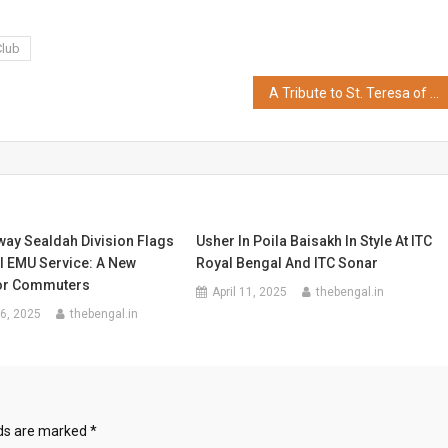
Club
A Tribute to St. Teresa of Calcutta
way Sealdah Division Flags
Usher In Poila Baisakh In Style At ITC
l EMU Service: A New
Royal Bengal And ITC Sonar
For Commuters
April 11, 2025
thebengal.in
6, 2025
thebengal.in
lds are marked
*