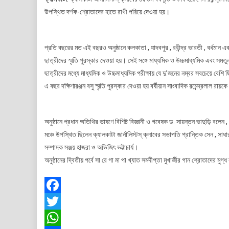
জ
উপস্থিত দর্শক-শ্রোতাদের হাতে রাখী পরিয়ে দেওয়া হয়।
ব
প্রতি বছরের মত এই বছরও অনুষ্ঠানে কলকাতা , যাদবপুর , রবীন্দ্র ভারতী , বর্ধমান এবং
ছাত্রীদের স্মৃতি পুরস্কার দেওয়া হয়। সেই সঙ্গে মাধ্যমিক ও উচ্চমাধ্যমিক এবং সমত
ছাত্রীদের মধ্যে মাধ্যমিক ও উচ্চমাধ্যমিক পরীক্ষায় যে দু’জনের নম্বর সবচেয়ে বেশি
এ বছর দক্ষিণারঞ্জন বসু স্মৃতি পুরস্কার দেওয়া হয় বর্ষীয়ান সাংবাদিক রমেন্দ্রলাল র
অনুষ্ঠানে প্রধান অতিথির ভাষণে বিশিষ্ট বিজ্ঞানী ও গবেষক ড. সায়ন্তন ভাদুড়ি বলে
মঞ্চে উপস্থিত ছিলেন ক্যালকাটা জার্নালিস্টস্ ক্লাবের সভাপতি প্রান্তিক সেন , সাধার
সম্পাদক সঞ্জয় হাজরা ও অভিজিৎ ভট্টাচার্য।
অনুষ্ঠানের দ্বিতীয় পর্বে সা রে গা মা পা খ্যাত সমদীপ্তা মুখার্জীর গান শ্রোতাদের মুগ
Facebook
Twitter