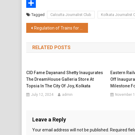
WhatsApp
Share
Tagged
Calcutta Journalist Club
Kolkata Journalist 
Post
Regulation of Trains for Varanasi Yard Remodeling Work Over Northern Railway
navigation
RELATED POSTS
CID Fame Dayanand Shetty Inaugurates
Eastern Rail
The DreamHouse Galleria Store At
Off Inaugura
Topsia In The City Of Joy, Kolkata
Milestone 
July 12, 2024
admin
November 1
Leave a Reply
Your email address will not be published.
Required fie