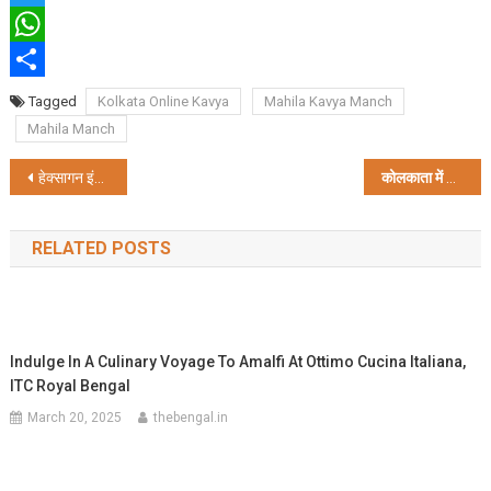
Twitter
WhatsApp
Share
Tagged
Kolkata Online Kavya
Mahila Kavya Manch
Mahila Manch
Post
हेक्सागन इंडिया ने बीईएल और बीईएमएल के साथ समझौता पत्र पर हस्ताक्षर किया
कोलकाता में जन जागरण के लिए ओशो भक्तों की प्रेस वार्ता
navigation
RELATED POSTS
Indulge In A Culinary Voyage To Amalfi At Ottimo Cucina Italiana,
ITC Royal Bengal
March 20, 2025
thebengal.in