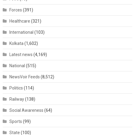
Forces
(391)
Healthcare
(321)
International
(103)
Kolkata
(1,602)
Latest news
(4,169)
National
(515)
NewsVoir Feeds
(8,512)
Politics
(114)
Railway
(138)
Social Awareness
(64)
Sports
(99)
State
(100)