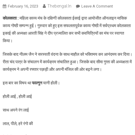
Thebengal.in
On
February 16, 2023
Leave A Comment
महिला
कोलकाता :
महिला काव्य मंच के दक्षिणी कोलकाता ईकाई द्वारा आयोजीत ऑनलाइन मासिक
काव्य
काव्य गोष्ठी सम्पन्न हुई। गुरुवार को हुए इस सफलतापूर्वक काव्य गोष्ठी में सर्वप्रथम कोलकाता
मंच
इकाई की अध्यक्षा आरती सिंह ने दीप प्रज्वलित कर सभी कवयित्रियों का मंच पर स्वागत
की
किया।
दक्षिणी
कोलकाता
जिसके बाद नीलम जैन ने सरस्वती वंदना के साथ माहौल को भक्तिमय कर आनंदमय कर दिया।
ईकाई
की
रीता चंद पात्र के संचालन में कार्यक्रम संचालित हुआ। जिसके बाद सीमा गुप्ता की अध्यक्षता में
ऑनलाइन
कार्यक्रम ने अपनी रफ्तार पक़ड़ी और अपनी मंजिल की ओर बढ़ने लगा।
मासिक
काव्य
इस बार का विषय था
फाल्गुन
यानी होली।
गोष्ठी
होली आई , होली आई
साथ अपने रंग लाई
लाल, पीले, हरे रंगो की