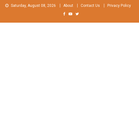
Skip
Saturday, August 08, 2026
About
Contact Us
Privacy Policy
to
content