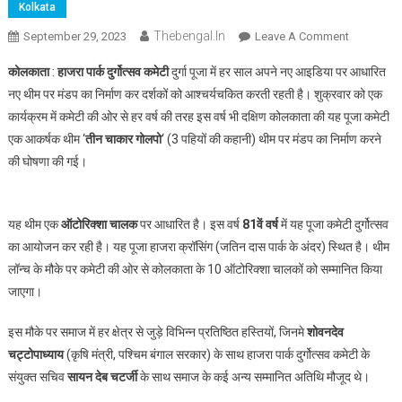
Kolkata
Thebengal.in
On
September 29, 2023
Leave A Comment
हाजरा
कोलकाता
:
हाजरा पार्क दुर्गोत्सव कमेटी
दुर्गा पूजा में हर साल अपने नए आइडिया पर आधारित
पार्क
नए थीम पर मंडप का निर्माण कर दर्शकों को आश्चर्यचकित करती रहती है। शुक्रवार को एक
दुर्गोत्सव
कार्यक्रम में कमेटी की ओर से हर वर्ष की तरह इस वर्ष भी दक्षिण कोलकाता की यह पूजा कमेटी
कमेटी
एक आकर्षक थीम ‘
तीन चाकार गोलपो
‘ (3 पहियों की कहानी) थीम पर मंडप का निर्माण करने
की
थीम
की घोषणा की गई।
“तीन
चाकार
गोलपो”
यह थीम एक
ऑटोरिक्शा चालक
पर आधारित है। इस वर्ष
81वें वर्ष
में यह पूजा कमेटी दुर्गोत्सव
की
का आयोजन कर रही है। यह पूजा हाजरा क्रॉसिंग (जतिन दास पार्क के अंदर) स्थित है। थीम
हुई
लॉन्च के मौके पर कमेटी की ओर से कोलकाता के 10 ऑटोरिक्शा चालकों को सम्मानित किया
घोषणा
जाएगा।
इस मौके पर समाज में हर क्षेत्र से जुड़े विभिन्न प्रतिष्ठित हस्तियों, जिनमे
शोवनदेव
चट्टोपाध्याय
(कृषि मंत्री, पश्चिम बंगाल सरकार) के साथ हाजरा पार्क दुर्गोत्सव कमेटी के
संयुक्त सचिव
सायन देब चटर्जी
के साथ समाज के कई अन्य सम्मानित अतिथि मौजूद थे।