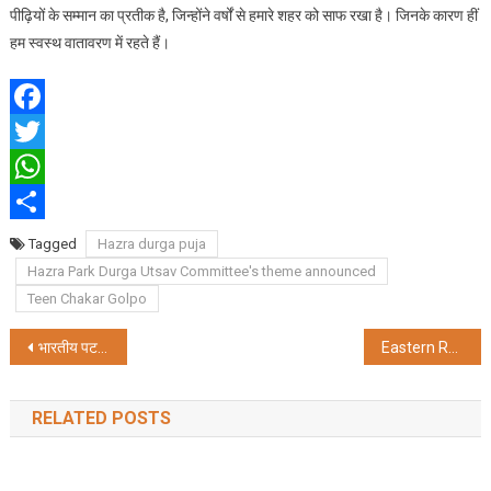
पीढ़ियों के सम्मान का प्रतीक है, जिन्होंने वर्षों से हमारे शहर को साफ रखा है। जिनके कारण हीं
हम स्वस्थ वातावरण में रहते हैं।
Facebook
Twitter
WhatsApp
Share
Tagged
Hazra durga puja
Hazra Park Durga Utsav Committee's theme announced
Teen Chakar Golpo
Post
भारतीय पटसन निगम लिमिटेड का हिंदी पखवाडा
Eastern Railway unveils new time table to be effective from October
navigation
RELATED POSTS