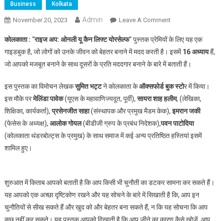
Business
Kolkata
Admin
On
November 20, 2023
Leave A Comment
लेखक
कोलकाता :
“
राइज अप: ओनली यू कैन लिफ्ट योरसेल्फ
” पुस्तक प्रेमियों के लिए यह एक
सुमित
गाइडबुक है, जो लोगों को उनके जीवन को बेहतर बनाने में मदद करती है। इसमें
16 अध्याय
हैं,
भट्ट
जो आपको मजबूत बनाने के साथ दूसरों के प्रति मददगार बनाने के बारे में बताती हैं।
की
लिखी
इस पुस्तक का विमोचन लेखक
सुमित भट्ट
ने कोलकाता के
ऑक्सफोर्ड बुक स्टो
र में किया।
“राइज
इस मौके पर
मेलिंडा पावेक
(यूएस के महावाणिज्यदूत, पूर्वी),
सायरा शाह हलीम
, (लेखिका,
अप:
ओनली
शिक्षिका, कार्यकर्ता),
प्रसेनजीत साहा
(संस्थापक और प्रमुख मैडम केक),
इमरान जकी
यू
(फेसेस के अध्यक्ष),
आलोक गोयल
(बीडीजी ग्रुप के प्रबंध निदेशक),
पवन पाटोदिया
कैन
(कोलकाता थंडरबोल्ट्स के प्रमुख) के साथ समाज में कई अन्य प्रतिष्ठित हस्तियां इसमें
लिफ्ट
शामिल हुए।
योरसेल्फ”
पुस्तक
का
शुरुआत में किताब आपको बताती है कि आप किसी भी चुनौती का डटकर सामना कर सकते हैं।
विमोचन
यह आपको एक अच्छा दृष्टिकोण रखने और यह सोचने के बारे में सिखाती है कि, आप इन
चुनौतियों से सीख सकते हैं और खुद को और बेहतर बना सकते हैं, न कि यह सोचना कि आप
कुछ नहीं कर सकते। यह पुस्तक आपको दिखाती है कि आप जीने का कारण कैसे खोजें, आप