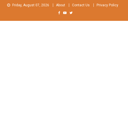
Skip
Friday, August 07, 2026
About
Contact Us
Privacy Policy
to
content