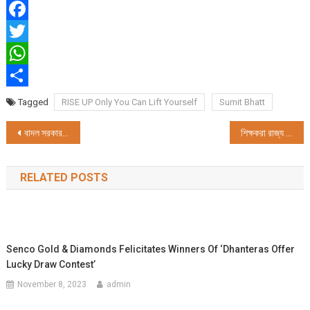
Facebook
Twitter
WhatsApp
Share
Tagged
RISE UP Only You Can Lift Yourself
Sumit Bhatt
Post
বাদল সরকার পরিচালিত স্বল্প দৈর্ঘ্যের কাহিনী চিত্র ‘পরিযায়ী’ মুক্তি পেলো
শিক্ষকরা রাজ্য সরকারের কাছে তাদের অনেক গুরুতর সমস্যার প্রতি দৃষ্টি আকর্ষণ করার আবেদন জানিয়েছেন।
navigation
RELATED POSTS
Senco Gold & Diamonds Felicitates Winners Of ‘Dhanteras Offer
Lucky Draw Contest’
November 8, 2023
admin