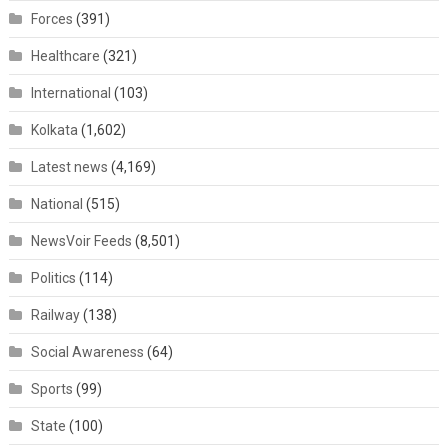
Forces
(391)
Healthcare
(321)
International
(103)
Kolkata
(1,602)
Latest news
(4,169)
National
(515)
NewsVoir Feeds
(8,501)
Politics
(114)
Railway
(138)
Social Awareness
(64)
Sports
(99)
State
(100)