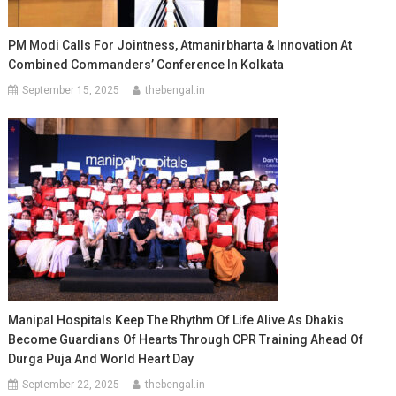
PM Modi Calls For Jointness, Atmanirbharta & Innovation At
Combined Commanders’ Conference In Kolkata
September 15, 2025
thebengal.in
Manipal Hospitals Keep The Rhythm Of Life Alive As Dhakis
Become Guardians Of Hearts Through CPR Training Ahead Of
Durga Puja And World Heart Day
September 22, 2025
thebengal.in