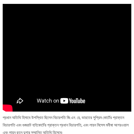
ক্যালকাটা
নর্থ
যৌথভাবে
একটি
দর্শনীয়
বার্ষিক
রোজ
শো
উপস্থাপন
করেছে
প্রধান অতিথি হিসাবে উপস্থিত ছিলেন বিচারপতি জি.এন. রে, ভারতের সুপ্রিম কোর্টের প্রাক্তন
বিচারপতি এবং গুজরাট হাইকোর্টের প্রাক্তন প্রধান বিচারপতি, এবং লায়ন মিসেস মনীষা আগরওয়াল
এবং লায়ন রতন দুগার সম্মানিত অতিথি হিসেবে৷