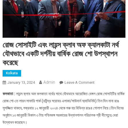
রোজ সোসাইটি এবং লায়ন্স ক্লাব অফ ক্যালকাটা নর্থ
যৌথভাবে একটি দর্শনীয় বার্ষিক রোজ শো উপস্থাপন
করেছে
Kolkata
Admin
On
January 13, 2024
Leave A Comment
রোজ
কলকাতা :
লায়ন্স ক্লাব অফ কলকাতা নর্থের সাথে যৌথভাবে আয়োজিত বেঙ্গল রোজ সোসাইটির বার্ষিক
সোসাইটি
রোজ শো-তে লায়ন সাফারি পার্ক (রবীন্দ্র সরোবর এলাকা/সাউদার্ন অ্যাভিনিউ) তিন দিন নানা রঙে
এবং
সুসজ্জিত থাকবে, শুক্রবার ১২ জানুয়ারী ২০২৪ থেকে শুরু হয় বিভিন্ন রঙের গোলাপ নিয়ে।তিন দিনের
লায়ন্স
অনুষ্ঠান ১৩ জানুয়ারী বিকাল ৩ টায় পশ্চিমবঙ্গ সরকারের উদ্যানপালন পরিচালক শ্রী দীপ্তেন্দু বেরা
ক্লাব
অফ
উদ্বোধন করেছেন।