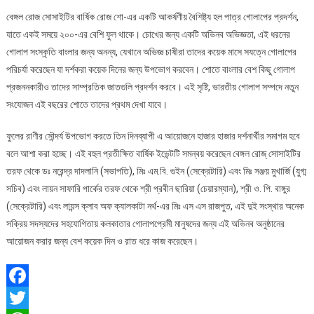
বেঙ্গল রোজ সোসাইটির বার্ষিক রোজ শো-এর একটি আকর্ষণীয় বৈশিষ্ট্য হল পাত্র গোলাপের প্রদর্শন,
যাতে একই সময়ে ২০০-এর বেশি ফুল থাকে। চোখের জন্য একটি অভিনব অভিজ্ঞতা, এই ধরনের
গোলাপ সংস্কৃতি বাংলার জন্য অনন্য, যেখানে অভিজ্ঞ চাষীরা তাদের কয়েক মাসে সযত্নে গোলাপের
পরিচর্যা করেছেন যা দর্শকরা কয়েক দিনের জন্য উপভোগ করবেন। শোতে বাংলার বেশ কিছু গোলাপ
প্রজননকারীও তাদের সাম্প্রতিক জাতগুলি প্রদর্শন করবে। এই সৃষ্টি, ভারতীয় গোলাপ সম্পদে নতুন
সংযোজন এই বছরের শোতে তাদের প্রথম দেখা যাবে।
ফুলের রাণীর সৌন্দর্য উপভোগ করতে তিন দিনব্যাপী এ আয়োজনে হাজার হাজার দর্শনার্থীর সমাগম হবে
বলে আশা করা হচ্ছে। এই বহুল প্রতীক্ষিত বার্ষিক ইভেন্টটি সমন্বয় করেছেন বেঙ্গল রোজ্ সোসাইটির
তরফ থেকে ডঃ নরেন্দ্র দাদলানি (সভাপতি), মিঃ এম.বি. গুইন (সেক্রেটারি) এবং মিঃ সঞ্জয় মুখার্জি (যুগ্ম
সচিব) এবং লায়ন সাফারি পার্কের তরফ থেকে শ্রী প্রবীন ছারিয়া (চেয়ারম্যান), শ্রী ও. পি. বাঙ্গুর
(সেক্রেটারি) এবং লায়ন্স ক্লাব অফ ক্যালকাটা নর্থ-এর মিঃ এস এস রাজপুত, এই দুই সংস্থার অনেক
সক্রিয় সদস্যদের সহযোগিতায় কলকাতার গোলাপপ্রেমী মানুষদের জন্য এই অভিনব অনুষ্ঠানের
আয়োজন করার জন্য বেশ কয়েক দিন ও রাত ধরে কাজ করেছেন।
Facebook