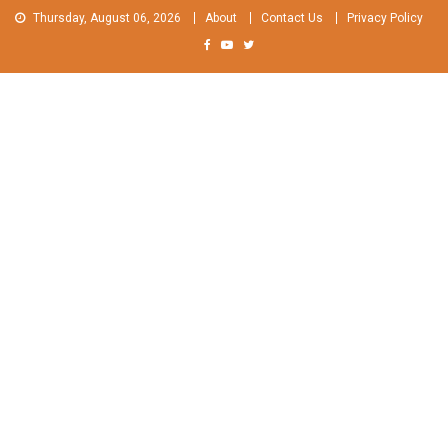
Skip
Thursday, August 06, 2026
About
Contact Us
Privacy Policy
to
content