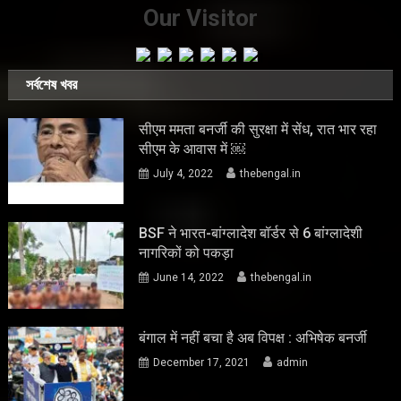
Our Visitor
সর্বশেষ খবর
सीएम ममता बनर्जी की सुरक्षा में सेंध, रात भार रहा
सीएम के आवास में ￼
July 4, 2022
thebengal.in
BSF ने भारत-बांग्लादेश बॉर्डर से 6 बांग्लादेशी
नागरिकों को पकड़ा
June 14, 2022
thebengal.in
बंगाल में नहीं बचा है अब विपक्ष : अभिषेक बनर्जी
December 17, 2021
admin