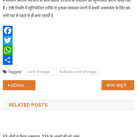
में वर्तमान किराया संरचना के साथ कोल्ड स्टोरेज के संचालन को सुनिश्चित करना संभव नहीं
हैं। ऐसी स्थिति में सुनियोजित तरीके से इसका संचालन करने में हमारी असमर्थता के लिए हम
सभी पक्ष से पहले से हीं क्षमा प्रार्थी है
Facebook
Twitter
WhatsApp
Share
Tagged
cold storage
kolkata cold storage
Post
inDrive. Delivery helps users in Kolkata order on-demand express delivery
संजय जाजू ने सूचना प्रसारण मंत्रालय के सचिव के रूप में संभाला कार्यभार
navigation
RELATED POSTS
53 लोगों ने किया रक्तदान, 235 के आखों की हुई जांच