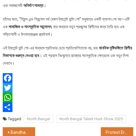
এবং সমাজসেবী
অনির্বাণ সামন্ত
।
তাঁদের মতে, “প্রিন্স এন্ড প্রিন্সেস নর্থ বেঙ্গল ট্যালেন্ট হান্টা শো” শুধুমাত্র একটি ফ্যাশন শো নয়—এটি
এক
সামাজিক ও সাংস্কৃতিক আন্দোলন
, যার মাধ্যমে নতুন প্রজন্মের শিল্পীদের জন্য তৈরি হবে এক
শক্তিশালী ও উৎসাহব্যঞ্জক প্ল্যাটফর্ম।
এই ট্যালেন্ট হান্ট শো-এর মাধ্যমে প্রতিভার চেয়ে প্রতিযোগিতাকে নয়, বরং
মানবিক দৃষ্টিভঙ্গিতে শিল্পীর
বিকাশকে গুরুত্ব দেওয়া হবে
। এই প্রয়াস নিঃসন্দেহে রাজ্যের সাংস্কৃতিক ক্ষেত্রকে এক নতুন দিশা
দেখাবে।
Facebook
Twitter
WhatsApp
Share
Tagged
North Bengal
North Bengal Talent Hunt Show 2025
Post
Bandhan Bank Extends CSR Support to Assam Cancer Care Foundation, a Joint Initiative of Assam Govt & Tata Trusts
Protest Erupts Over Deprivation and Corruption in ‘Samudra Sathi’ Scheme; Fish Workers Demand Justice