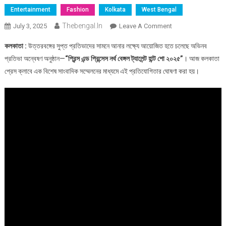
Entertainment
Fashion
Kolkata
West Bengal
Thebengal.in
On
July 3, 2025
Leave A Comment
উত্তরবঙ্গের
কলকাতা :
উত্তরবঙ্গের সুপ্ত প্রতিভাদের সামনে আনার লক্ষ্যে আয়োজিত হতে চলেছে অভিনব
প্রতিভা
প্রতিভা অন্বেষণ অনুষ্ঠান—
“প্রিন্স এন্ড প্রিন্সেস নর্থ বেঙ্গল ট্যালেন্ট হান্ট শো ২০২৫”
। আজ কলকাতা
অন্বেষণে
প্রেস ক্লাবে এক বিশেষ সাংবাদিক সম্মেলনের মাধ্যমে এই প্রতিযোগিতার ঘোষণা করা হয়।
“প্রিন্স
এন্ড
প্রিন্সেস
নর্থ
বেঙ্গল
ট্যালেন্ট
হান্ট
শো
২০২৫”—
সাংবাদিক
সম্মেলনে
ঘোষণা
কলকাতায়