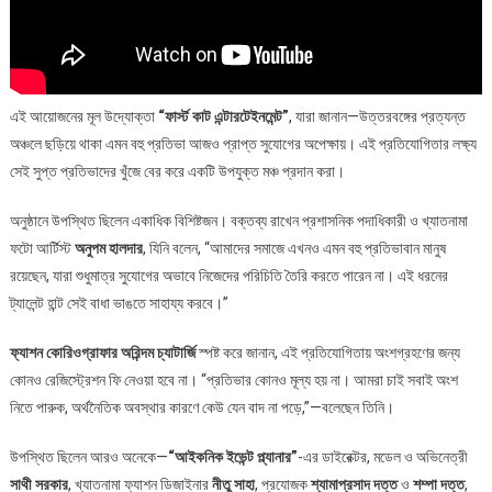
এই আয়োজনের মূল উদ্যোক্তা
“ফার্স্ট কাট এন্টারটেইনমেন্ট”
, যারা জানান—উত্তরবঙ্গের প্রত্যন্ত
অঞ্চলে ছড়িয়ে থাকা এমন বহু প্রতিভা আজও প্রাপ্ত সুযোগের অপেক্ষায়। এই প্রতিযোগিতার লক্ষ্য
সেই সুপ্ত প্রতিভাদের খুঁজে বের করে একটি উপযুক্ত মঞ্চ প্রদান করা।
অনুষ্ঠানে উপস্থিত ছিলেন একাধিক বিশিষ্টজন। বক্তব্য রাখেন প্রশাসনিক পদাধিকারী ও খ্যাতনামা
ফটো আর্টিস্ট
অনুপম হালদার
, যিনি বলেন, “আমাদের সমাজে এখনও এমন বহু প্রতিভাবান মানুষ
রয়েছেন, যারা শুধুমাত্র সুযোগের অভাবে নিজেদের পরিচিতি তৈরি করতে পারেন না। এই ধরনের
ট্যালেন্ট হান্ট সেই বাধা ভাঙতে সাহায্য করবে।”
ফ্যাশন কোরিওগ্রাফার অরিন্দম চ্যাটার্জি
স্পষ্ট করে জানান, এই প্রতিযোগিতায় অংশগ্রহণের জন্য
কোনও রেজিস্ট্রেশন ফি নেওয়া হবে না। “প্রতিভার কোনও মূল্য হয় না। আমরা চাই সবাই অংশ
নিতে পারুক, অর্থনৈতিক অবস্থার কারণে কেউ যেন বাদ না পড়ে,”—বলেছেন তিনি।
উপস্থিত ছিলেন আরও অনেকে—
“আইকনিক ইভেন্ট প্ল্যানার”
-এর ডাইরেক্টর, মডেল ও অভিনেত্রী
সাথী সরকার
, খ্যাতনামা ফ্যাশন ডিজাইনার
নীতু সাহা
, প্রযোজক
শ্যামাপ্রসাদ দত্ত
ও
শম্পা দত্ত
,