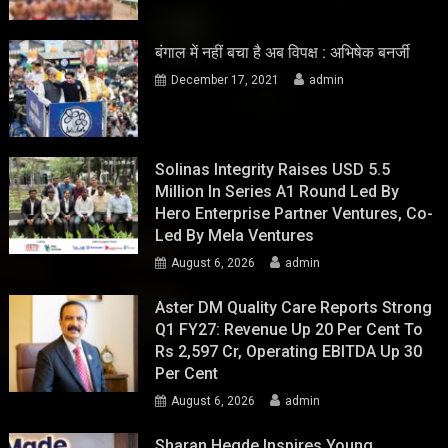
बंगाल में नहीं बचा है अब विपक्ष : अभिषेक बनर्जी
December 17, 2021
admin
Solinas Integrity Raises USD 5.5
Million In Series A1 Round Led By
Hero Enterprise Partner Ventures, Co-
Led By Mela Ventures
August 6, 2026
admin
Aster DM Quality Care Reports Strong
Q1 FY27: Revenue Up 20 Per Cent To
Rs 2,597 Cr, Operating EBITDA Up 30
Per Cent
August 6, 2026
admin
Sharan Hegde Inspires Young