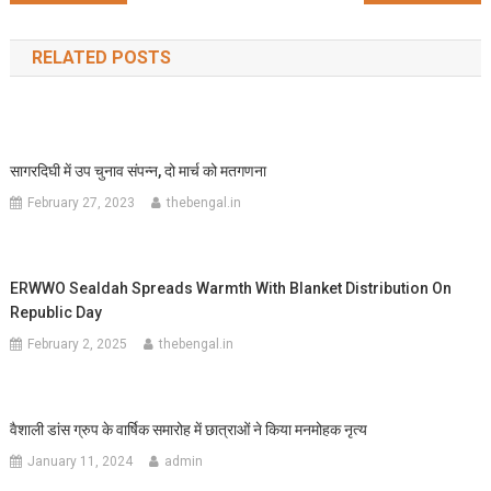
navigation
RELATED POSTS
सागरदिघी में उप चुनाव संपन्न, दो मार्च को मतगणना
February 27, 2023
thebengal.in
ERWWO Sealdah Spreads Warmth With Blanket Distribution On
Republic Day
February 2, 2025
thebengal.in
वैशाली डांस ग्रुप के वार्षिक समारोह में छात्राओं ने किया मनमोहक नृत्य
January 11, 2024
admin