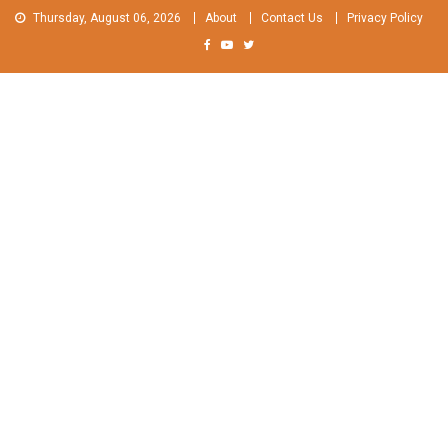
Skip
Thursday, August 06, 2026
About
Contact Us
Privacy Policy
to
content