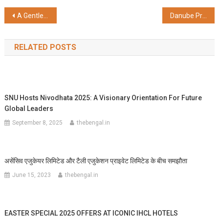
Post
A Gentler Way to Treat a Leaking Heart Valve
Danube Properties and Rizwan Sajan Announces Cricket Legend Brett Lee as Global Ambassador to Amplify International Presence
navigation
RELATED POSTS
SNU Hosts Nivodhata 2025: A Visionary Orientation For Future
Global Leaders
September 8, 2025
thebengal.in
असेंसिव एजुकेयर लिमिटेड और टैली एजुकेशन प्राइवेट लिमिटेड के बीच समझौता
June 15, 2023
thebengal.in
EASTER SPECIAL 2025 OFFERS AT ICONIC IHCL HOTELS