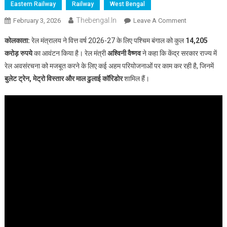
Eastern Railway
Railway
West Bengal
Thebengal.in
On
February 3, 2026
Leave A Comment
बुलेट
कोलकाता:
रेल मंत्रालय ने वित्त वर्ष 2026-27 के लिए पश्चिम बंगाल को कुल
14,205
ट्रेन
करोड़ रुपये
का आवंटन किया है। रेल मंत्री
अश्विनी वैष्णव
ने कहा कि केंद्र सरकार राज्य में
से
रेल अवसंरचना को मजबूत करने के लिए कई अहम परियोजनाओं पर काम कर रही है, जिनमें
सिलीगुड़ी,
बुलेट ट्रेन, मेट्रो विस्तार और माल ढुलाई कॉरिडोर
शामिल हैं।
फ्रेट
कॉरिडोर
से
डंकुनी
—
रेलवे
बजट
में
बंगाल
को
ऐतिहासिक
प्राथमिकता