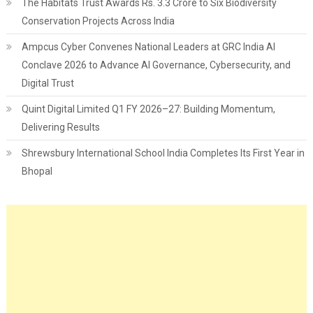
The Habitats Trust Awards Rs. 3.3 Crore to Six Biodiversity
Conservation Projects Across India
Ampcus Cyber Convenes National Leaders at GRC India AI
Conclave 2026 to Advance AI Governance, Cybersecurity, and
Digital Trust
Quint Digital Limited Q1 FY 2026–27: Building Momentum,
Delivering Results
Shrewsbury International School India Completes Its First Year in
Bhopal