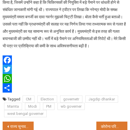
किया है, जिसमें उन्होंने कहा है कि चिकित्सकों की नियुक्ति में बड़े पैमाने पर धांधली होने से
नहीं
संबंधित जानकारी मांगी गई थी। राज्यपाल ने ट्वीटर पर लिखा कि नरेन्द्र मोदी के समक्ष
पता
मुख्यमंत्री ममता बनर्जी का दावा गवर्नर मुझको चिट्टी लिखा। बोला कैसे भर्ती हुआ बताओ।
उसको पता नहीं कि प्रधानमंत्री की सलाह पर यह निर्णय लिया गया तथ्यात्मक रूप से गलत है
और मुख्यमंत्री का यह सामान्य रूप से अनुचित कार्य है। मुख्यमंत्री से इस तरह की गलत
बयानबाजी की उम्मीद नहीं थी। भर्ती में बड़े पैमाने पर अनियमितताओं की रिपोर्ट थी। मेरे किसी
भी पत्र पर प्रतिक्रिया की कमी के साथ अविश्वसनीयता बढ़ी है।
Facebook
Twitter
WhatsApp
Share
Tagged
CM
Election
governetr
Jagdip dhankar
Mamta
Modi
PM
wb governer
west bengal governer
Post
राज्य चुनाव आयोग ने चुनाव प्रचार के बदले नियम, सभाओं में 250 लोगों की उपस्थिति
कोरोना परिस्थिति में गंगासागर मेला को लेकर कोलकाता उच्च न्यायालय का नया निर्देश