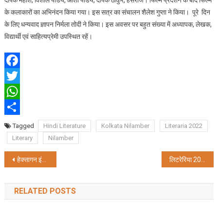
दीपक महीश, विशाल पांडेय, आशा पांडेय, दीपक ठाकुर, हंसराज। फिल्म प्रदर्शन के बाद फिल्म
के कलाकारों का अभिनंदन किया गया। इस सत्र का संचालन शैलेश गुप्ता ने किया। पूरे दिन
के लिए धन्यवाद ज्ञापन निर्मला तोदी ने किया। इस अवसर पर बहुत संख्या में अध्यापक, लेखक,
विद्यार्थी एवं साहित्यप्रेमी उपस्थित रहें।
Facebook
Twitter
WhatsApp
Share
Tagged
Hindi Literature
Kolkata Nilamber
Literaria 2022
Literary
Nilamber
Post
हेक्सागन इंडिया द्वारा न्यू लेइका एपी20 ऑटोपोल की भव्य लॉन्चिंग
लिटरेरिया 2022 का दूसरा दिन
navigation
RELATED POSTS