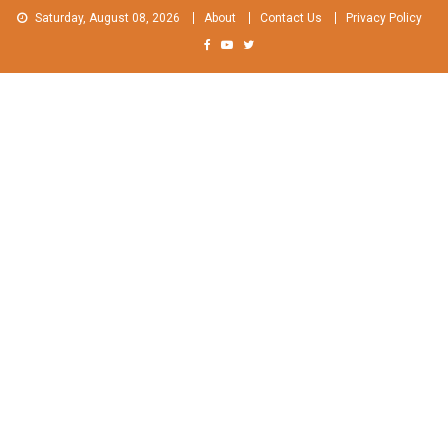
Skip
Saturday, August 08, 2026
About
Contact Us
Privacy Policy
to
content