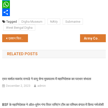
Twitter
WhatsApp
Share
Tagged
Digha Museum
NAVy
Submarine
West Bengal Digha
Post
एक्शन फिल्म ‘लकड़बग्घा’ का कोलकाता अंतर्राष्ट्रीय फिल्म महोत्सव में प्रीमियर रिलिज़
Army Commander’s Polo Cup पर ASC और and Armed Corps Artillery का संयुक्त रुप से कब्जा
navigation
RELATED POSTS
एयर मार्शल मकरंद रानाडे ने वायु सेना मुख्यालय में महानिदेशक का पदभार संभाला
December 2, 2023
admin
BSF के महानिदेशक ने ऑल-वूमेन गंगा रिवर राफ्टिंग टीम का पश्चिम बंगाल में किया गर्मजोशी