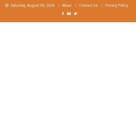
Skip
Saturday, August 08, 2026
About
Contact Us
Privacy Policy
to
content