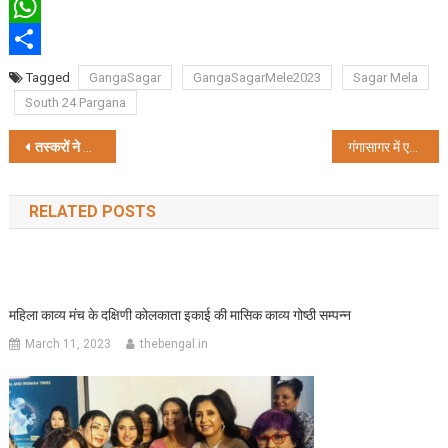
Twitter
WhatsApp
Share
Tagged
GangaSagar
GangaSagarMele2023
Sagar Mela
South 24 Pargana
Post
तस्करों ने
BSF
जवानों पर किया हमला,
एक महिला प्रहरी समेत तीन जवानों की हालत गंभ
गंगासागर में एक साथ होंगे बंगाल के पांच विख्यात मंदिरों के दर्शन
navigation
RELATED POSTS
महिला काव्य मंच के दक्षिणी कोलकाता इकाई की मासिक काव्य गोष्ठी सम्पन्न
March 11, 2023
thebengal.in