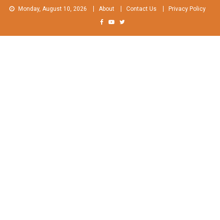
Skip
Monday, August 10, 2026
About
Contact Us
Privacy Policy
to
content