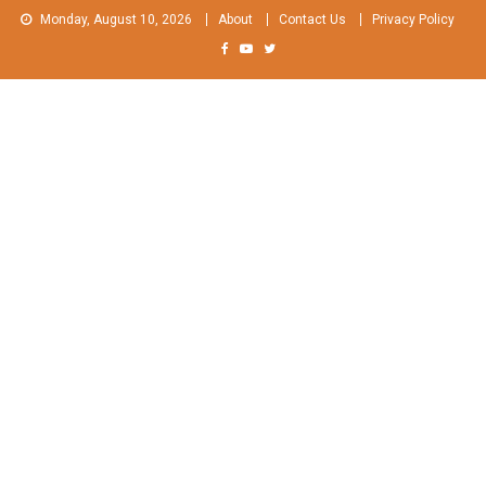
Skip
Monday, August 10, 2026
About
Contact Us
Privacy Policy
to
content