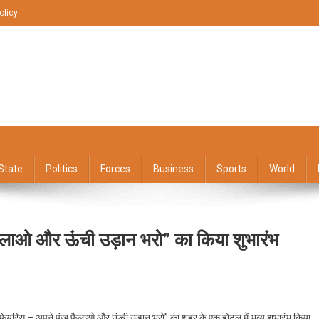
olicy
State
Politics
Forces
Business
Sports
World
ैलाओ और ऊंची उड़ान भरो” का किया शुभारंभ
On
महिला
 फेयरिस – अपने पंख फैलाओ और ऊंची उड़ान भरो” का शहर के एक होटल में भव्य शुभारंभ किया