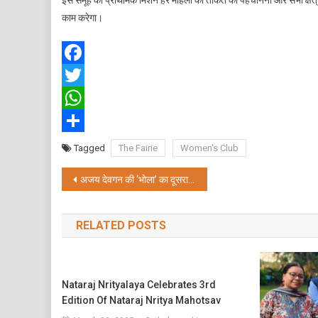
इस समूह का प्राथमिक मिशन हर महिला की ताकत को पहचानना और सभी क्षेत्रों
काम करेगा।
Facebook
Twitter
WhatsApp
Share
Tagged
The Fairie
Women's Club
Post
अजय देवगन की ‘भोला’ का दूसरा टीज़र 24 जनवरी को लॉन्च
navigation
RELATED POSTS
Nataraj Nrityalaya Celebrates 3rd
Edition Of Nataraj Nritya Mahotsav