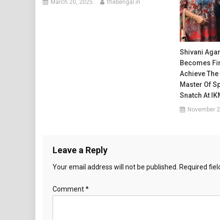
March 20, 2025
thebengal.in
Shivani Aga
Becomes Fir
Achieve The
Master Of S
Snatch At I
November 2
Leave a Reply
Your email address will not be published.
Required fie
Comment
*