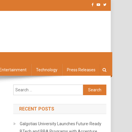
Entertainment
Technology
Press Releases
Search
for:
RECENT POSTS
Galgotias University Launches Future-Ready
BTech and BBA Programs with Accenture