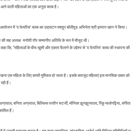
क्लब
थ आने वाली महिलाओं का एक अनूठा क्लब है।
“द
फेयरिस”
–
्य आयोजन में ‘द फेयरिस’ क्लब का उद्घाटन मशहूर बॉलीवुड अभिनेता श्री इमरान खान ने किया।
‘अपने
पंख
रुप की सह अध्यक्ष मनोशी रॉय सम्मानीय अतिथि के रूप में मौजूद थी।
फैलाओ
कहा कि, “महिलाओं के बीच खुशी और एकता फैलाने के उद्देश्य से ‘द फेयरिस’ क्लब की स्थापना की
और
ऊंची
उड़ान
भरो”
का
 रखना एक महिला के लिए काफी मुश्किल हो जाता है। इसके बावजूद महिलाएं इस मानसिक दबाव को
किया
रही हैं।
शुभारंभ
एन अग्रवाल, बनिता अग्रवाल, बिल्किस परवीन चटर्जी, मोनिका झुनझुनवाला, रिंकू माधोगढ़िया, संगीता
शामिल हैं।