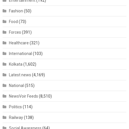
Entertainment
(192)
Fashion
(50)
Food
(73)
Forces
(391)
Healthcare
(321)
International
(103)
Kolkata
(1,602)
Latest news
(4,169)
National
(515)
NewsVoir Feeds
(8,510)
Politics
(114)
Railway
(138)
Social Awareness
(64)