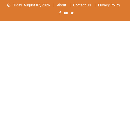
Skip
Friday, August 07, 2026
About
Contact Us
Privacy Policy
to
content