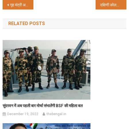
Post
गृह मंत्री अमित शाह कोलकाता में 9 मई को ‘खोला हवा’ कार्यक्रम में होंगे शामिल
दक्षिणी कोलकाता इकाई की महिला काव्य मंच का मासिक काव्य गोष्ठी
navigation
RELATED POSTS
सुंदरवन में अब पहली बार मोर्चा संभालेंगी BSF की महिला बल
December 19, 2022
thebengal.in