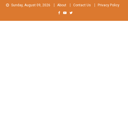
Skip
Sunday, August 09, 2026
About
Contact Us
Privacy Policy
to
content