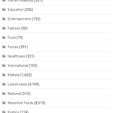
Eastern Railway
(207)
Education
(206)
Entertainment
(192)
Fashion
(50)
Food
(73)
Forces
(391)
Healthcare
(321)
International
(103)
Kolkata
(1,602)
Latest news
(4,169)
National
(515)
NewsVoir Feeds
(8,519)
Politics
(114)