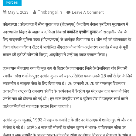
Forces
Thebengal.in
On
May 5, 2023
Leave A Comment
कोलकाता
कोलकाता :
कोलकाता में सीमा सुरक्षा बल (बीएसएफ) के दक्षिण बंगाल फ्रंटियर मुख्यालय में
में
पदस्थापित बिहार के जहानाबाद जिला निवासी
कमांडेंट प्रवीण कुमार
को सराहनीय सेवा के
तैनात
लिए राष्ट्रपति पुलिस पदक (पीएमएमएस) से अलंकृत किया गया है। तीन मई को कोलकाता के
जहानाबाद
विश्व बांग्ला कन्वेंशन सेंटर में आयोजित बीएसएफ के वार्षिक अलंकरण समारोह में बल के पूर्वी
के
लाल
कमान की एडीजी सोनाली मिश्रा, आइपीएस ने उन्हें यह पदक प्रदान किया।
कमांडेंट
प्रवीण
एक बयान में बताया गया कि मूल रूप से बिहार के जहानाबाद जिले के तेजबिगहा गांव निवासी
कुमार
स्वर्गीय गणेश शर्मा के पुत्र प्रवीण कुमार को यह प्रतिष्ठित पदक उनके 28 वर्षों से देश के लिये
को
सराहनीय व उत्कृष्ट सेवा के लिए दिया गया है। 26 जनवरी 2020 को गणतंत्र दिवस पर
मिला
तत्कालीन राष्ट्रपति रामनाथ कोविंद के कार्यकाल में केंद्रीय गृह मंत्रालय द्वारा पदक के लिए
राष्ट्रपति
उनके नाम की घोषणा की गई थी। हर साल केंद्रीय बलों व पुलिस सेवा में उत्कृष्ट कार्य करने
पुलिस
वाले कार्मिकों को यह पदक प्रदान किया जाता है।
पदक
प्रवीण कुमार जुलाई, 1993 में सहायक कमांडेंट के तौर पर बीएसएफ में शामिल हुए थे और तब
से सेवा दे रहे हैं। अपने 28 साल की नौकरी के दौरान कुमार ने भारत- पाकिस्तान सीमा पर
पंजाब व जम्मू कश्मीर के अलावा भारत-बांग्लादेश सीमा पर बंगाल, त्रिपुरा व मेघालय के दुर्गम व