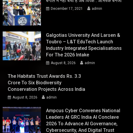
बंगाल में नहीं बचा है अब विपक्ष : अभिषेक बनर्जी
December 17, 2021
admin
Galgotias University And Larsen &
Toubro – L&T EduTech Launch
Industry Integrated Specialisations
For The 2026 Intake
August 8, 2026
admin
The Habitats Trust Awards Rs. 3.3
Crore To Six Biodiversity
Conservation Projects Across India
August 8, 2026
admin
Ampcus Cyber Convenes National
Leaders At GRC India AI Conclave
2026 To Advance AI Governance,
Cybersecurity, And Digital Trust