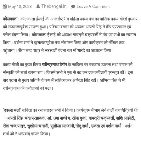
Thebengal.in
On
May 13, 2023
Leave A Comment
कोलकाता
कोलकाता :
कोलकाता ईकाई की अन्तर्राष्ट्रीय महिला काव्य मंच का मासिक काव्य गोष्ठी बुधवार
इकाई
को सफलतापूर्वक सम्पन्न हुआ। पश्चिम बंगाल की अध्यक्ष आरती सिंह ने दीप प्रज्वलन एवं
की
गणेश वंदना किया। कोलकाता ईकाई की अध्यक्ष गायत्री चक्रवर्ती ने मंच पर सभी का स्वागत
महिला
किया। दर्शना शर्मा ने कुशलतापूर्वक मंच संचालन किया और कार्यक्रम को मंजिल तक
काव्य
मंच
पहुंचाया। रीता चन्द पात्र ने सरस्वती वंदना कर माँ शारदे का आवाहन किया।
की
मासिक
काव्य गोष्ठी का मुख्य विषय
रवीन्द्रनाथ टैगोर
के साहित्य पर प्रकाश डालना तथा बंगाल की
काव्य
संस्कृति की चर्चा करना रहा। जिसमें सभी ने एक से बढ कर एक कवितायें प्रस्तुत कीं। इस
गोष्ठी
बार पटना से मुख्य अतिथि के रुप में साहित्यकार अष्मिता सिंह रही। अष्मिता सिंह ने भी
सम्पन्न
रवीन्द्रनाथ की कविताओ को पढा।
‘
एकला चलो
‘ कविता का रसास्वादन सभी ने किया। कार्यक्रम में भाग लेने वाली कवयित्रियाँ थी
–
आरती सिंह
,
चंदा प्रह्लादका
,
डॉ. उषा पाण्डेय
,
सीमा गुप्ता, गायत्री चक्रवर्ती, शशि लाहोटी,
रीता चन्द पात्र, सुशीला चनानी, सुशीला ललवानी,नीतू शर्मा , एकता एवं दर्शना शर्मा
। दर्शना
शर्मा जी ने धन्यवाद ज्ञापन किया।