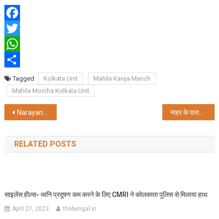
Facebook
Twitter
WhatsApp
Share
Tagged
Kolkata Unit
Mahila Kavya Manch
Mahila Morcha Kolkata Unit
Post
Narayana Multispeciality Hospital ने मेडिकल ऑन्कोलॉजी सेवाओं की कि शुरुआत
नाहर के पारामाउंट एकेडमी के छात्र आनंद ने 10वीं बोर्ड में 95 प्रतिशत अंक लाकर बढ़ाया मान
navigation
RELATED POSTS
साइलेंस हील्स- ध्वनि प्रदूषण कम करने के लिए CMRI ने कोलकाता पुलिस से मिलाया हाथ
April 27, 2023
thebengal.in