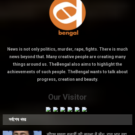
News is not only politics, murder, rape, fights. There is much
news beyond that. Many creative people are creating many
things around us. TheBengal also aims to highlight the
achievements of such people. TheBengal wants to talk about
progress, creation and beauty.
Our Visitor
সর্বশেষ খবর
सीएम ममता बनर्जी की सुरक्षा में सेंध, रात भार रहा