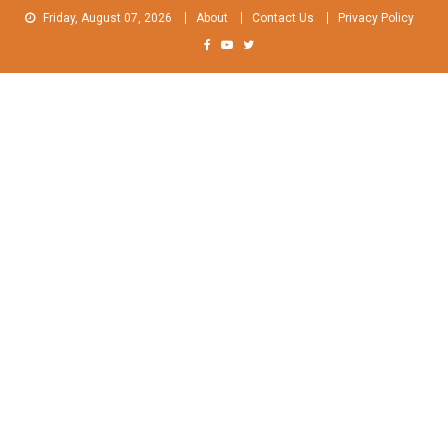
Skip
Friday, August 07, 2026
About
Contact Us
Privacy Policy
to
content