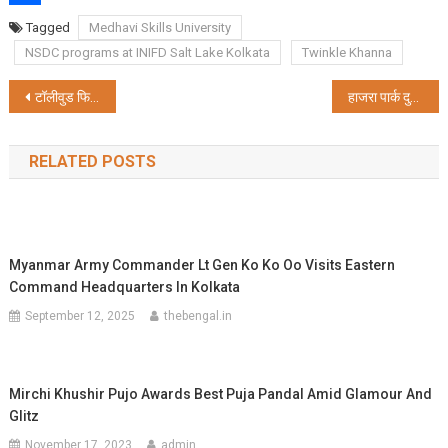
Share
Tagged
Medhavi Skills University
NSDC programs at INIFD Salt Lake Kolkata
Twinkle Khanna
Post
टॉलीवुड फिल्म ‘माया’ 7 जुलाई को सिनेमाघरों में रिलीज हो रही है।
हाजरा पार्क दुर्गोत्सव में खुटी पूजा के साथ दुर्गापूजा के तैयारियों की हुई शुरुआत
navigation
RELATED POSTS
Myanmar Army Commander Lt Gen Ko Ko Oo Visits Eastern
Command Headquarters In Kolkata
September 12, 2025
thebengal.in
Mirchi Khushir Pujo Awards Best Puja Pandal Amid Glamour And
Glitz
November 17, 2023
admin