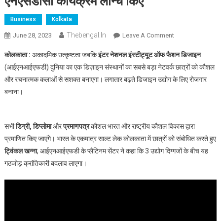
एनएसडीसी कार्यक्रम लॉन्च किए
Business
Kolkata
Thebengal.in
On
June 28, 2023
Leave A Comment
ट्विंकल
कोलकाता :
अकादमिक उत्कृष्टता जबकि
इंटर नेशनल इंस्टीट्यूट ऑफ फैशन डिजाइन
खन्ना
(आईएनआईएफडी) दुनिया का एक डिज़ाइन संस्थानों का सबसे बड़ा नेटवर्क छात्रों को कौशल
ने
और रचनात्मक कलाओं से सशक्त बनाएगा। लगातार बढ़ते डिजाइन उद्योग के लिए रोजगार
आईएनआईएफडी
बनाना।
साल्ट
लेक
कोलकाता
में
सभी
डिग्री, डिप्लोमा
और
प्रमाणपत्र
कौशल भारत और राष्ट्रीय कौशल विकास द्वारा
मेधावी
प्रमाणित किए जाएंगे। भारत के एकमात्र साल्ट लेक कोलकाता में छात्रों को संबोधित करते हुए
स्किल्स
ट्विंकल खन्ना
, आईएनआईएफडी के प्लैटिनम सेंटर ने कहा कि 3 उद्योग दिग्गजों के बीच यह
यूनिवर्सिटी
गठजोड़ क्रांतिकारी बदलाव लाएगा।
और
एनएसडीसी
कार्यक्रम
लॉन्च
किए