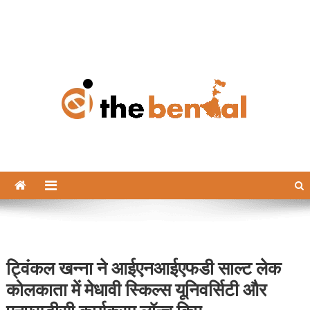
The Bengal
The Bengal website!
ट्विंकल खन्ना ने आईएनआईएफडी साल्ट लेक
कोलकाता में मेधावी स्किल्स यूनिवर्सिटी और