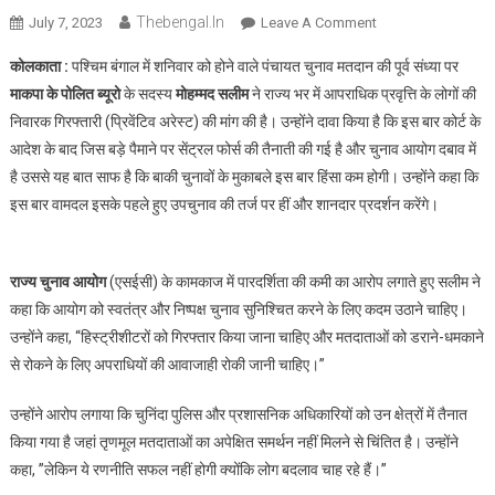
Thebengal.in
On
July 7, 2023
Leave A Comment
पंचायत
कोलकाता :
पश्चिम बंगाल में शनिवार को होने वाले पंचायत चुनाव मतदान की पूर्व संध्या पर
चुनाव
माकपा के पोलित ब्यूरो
के सदस्य
मोहम्मद सलीम
ने राज्य भर में आपराधिक प्रवृत्ति के लोगों की
में
निवारक गिरफ्तारी (प्रिवेंटिव अरेस्ट) की मांग की है। उन्होंने दावा किया है कि इस बार कोर्ट के
शानदार
आदेश के बाद जिस बड़े पैमाने पर सेंट्रल फोर्स की तैनाती की गई है और चुनाव आयोग दबाव में
प्रदर्शन
करेंगे
है उससे यह बात साफ है कि बाकी चुनावों के मुकाबले इस बार हिंसा कम होगी। उन्होंने कहा कि
वाम
इस बार वामदल इसके पहले हुए उपचुनाव की तर्ज पर हीं और शानदार प्रदर्शन करेंगे।
दलों
के
उम्मीदवार
राज्य चुनाव आयोग
(एसईसी) के कामकाज में पारदर्शिता की कमी का आरोप लगाते हुए सलीम ने
:
कहा कि आयोग को स्वतंत्र और निष्पक्ष चुनाव सुनिश्चित करने के लिए कदम उठाने चाहिए।
मोहम्मद
उन्होंने कहा, “हिस्ट्रीशीटरों को गिरफ्तार किया जाना चाहिए और मतदाताओं को डराने-धमकाने
सलीम
से रोकने के लिए अपराधियों की आवाजाही रोकी जानी चाहिए।”
उन्होंने आरोप लगाया कि चुनिंदा पुलिस और प्रशासनिक अधिकारियों को उन क्षेत्रों में तैनात
किया गया है जहां तृणमूल मतदाताओं का अपेक्षित समर्थन नहीं मिलने से चिंतित है। उन्होंने
कहा, ”लेकिन ये रणनीति सफल नहीं होगी क्योंकि लोग बदलाव चाह रहे हैं।”