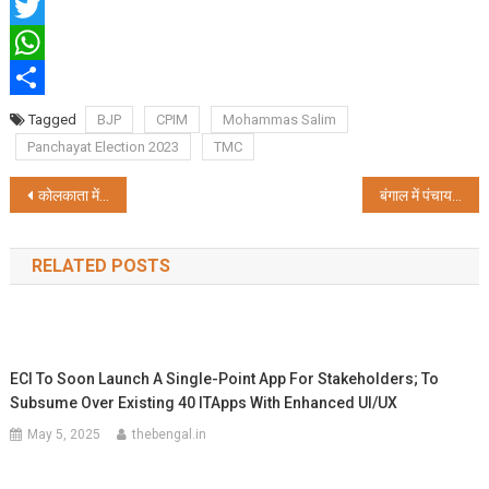
Facebook
Twitter
WhatsApp
Share
Tagged
BJP
CPIM
Mohammas Salim
Panchayat Election 2023
TMC
Post
कोलकाता में शुरू हो रहे हैं सारेगामापा 2023 8 जुलाई से ऑडिशन
बंगाल में पंचायत चुनाव की तैयारियां पूरी, राज्य और केंद्रीय बलों की निगरानी में होंगे मतदान
navigation
RELATED POSTS
ECI To Soon Launch A Single-Point App For Stakeholders; To
Subsume Over Existing 40 ITApps With Enhanced UI/UX
May 5, 2025
thebengal.in