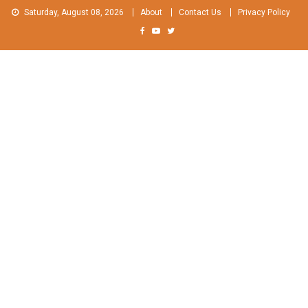
Skip
Saturday, August 08, 2026
About
Contact Us
Privacy Policy
to
content