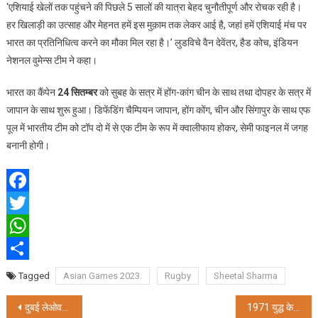
‘एशियाई खेलों तक पहुंचने की पिछले 5 सालों की यात्रा बेहद चुनौतीपूर्ण और रोचक रही है।
हर खिलाड़ी का उत्साह और मेहनत हमें इस मुक़ाम तक लेकर आई है, जहां हमें एशियाई मंच पर
भारत का प्रतिनिधित्व करने का मौका मिल रहा है।’ लुडविचे वैन देवेंतर, हैड कोच, इंडियन
नेशनल वुमेन्स टीम ने कहा।
भारत का कैंपेन
24 सितम्बर
को सुबह के सत्र में होंग-कांग चीन के साथ तथा दोपहर के सत्र में
जापान के साथ शुरू हुआ। डिफेंडिंग चैम्पियन जापान, होंग कोंग, चीन और सिंगापुर के साथ एफ
पूल में भारतीय टीम को टॉप दो में से एक टीम के रूप में क्वालीफाय होकर, सेमी फाइनल में जगह
बनानी होगी।
Facebook
Twitter
WhatsApp
Share
Tagged
Asian Games 2023.
Rugby
Sheetal Sharma
Post
दुबई लेओवरः स्टॉपओवर यात्रियों के लिए शहर के आकर्षक पर्यटन स्थल
1971 युद्ध के नायक एक्यिमो लोथा के बलिदान को सेना ने किया याद, श्रद्धांजलि देने जुटा पूरा गांव