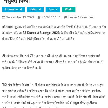
नियुक्त किया
International
National
Sports
World
Thebengal.in
On
September 13, 2023
Leave A Comment
रग्बी
कोलकाता
: बुधवार को आयोजित एक आधिकारिक समारोह में
रग्बी इंडिया
ने अपनी फाइनल टीम
इंडिया
की घोषणा की, जो
23 सितम्बर से 8 अक्टूबर 2023
के बीच चीन के हैंगझोउ, झेजिआंग प्रान्त
ने
में आयोजित होने वाले 19वें एशियन गेम्स में हिस्सा लेने जा रही है।
एशियन
गेम्स
2023
टीम के फाइनल लिस्ट में 7वें स्थान पर रखी गई यह टीम हर चार साल में एक बार होने वाले
के
लिए
एशियाई खेलों में हिस्सा लेने जा रही है। भारतीय टीम एशिया के सबसे बड़े खेल मंच पर अपनी
शीतल
प्रतिभा के प्रदर्शन के लिए तैयार है।
शर्मा
को
रग्बी
‘50 दिन के कैम्प के अंत में रग्बी इंडिया आत्मविश्वास के साथ कह सकती है कि यह एथलीट्स
सैवन्स
की सर्वश्रेष्ठ स्क्वैड है। कोचिंग स्टाफ खिलाड़ियों को इस खेल आयोजन के लिए मानसिक,
वुमेन्स
शारीरिक एवं मनौवैज्ञानिक रूप में तैयार करेगा। इच्छा मात्र यही है कि देश देश की महिलाओं को
टीम
समर्थन दे, उनके पंखों को उड़ान भरने के लिए प्रोत्साहित करे।’
राहुल बोस
, प्रेज़ीडेन्ट-
का