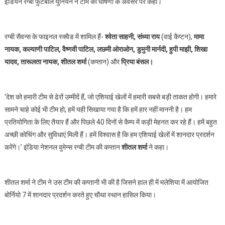
इंडियन रग्बी फुटबॉल युनियन ने टीम की घोषणा के अवसर पर कहा।
कप्तान
नियुक्त
किया
रग्बी सैवन्स के फाइनल स्क्वैड में शामिल हैं-
श्वेता साहनी, संध्या राय
(वाई कैप्टन),
मामा
नायक, कल्याणी पाटिल, वैष्णवी पाटिल, लछमी ओराओन, डुमुनी मार्नदी, हुपी माझी, शिखा
यादव, तारूलता नायक, शीतल शर्मा
(कप्तान) और
प्रिया बंसल।
‘देश को हमारी टीम से ढेरों उम्मीदें हैं, जो एशियाई खेलों में हमारी सबसे बड़ी ताकत होगी। हमारे
सामने चाहे कोई भी टीम हो, हमें यही सिखाया गया है कि हमें हार नहीं माननी है। हम
प्रतियोगिता के लिए तैयार हैं और पिछले 40 दिनों से कैम्प में कड़ी मेहनत कर रहे हैं। हमें बहुत
अच्छी कोचिंग और सुविधाएं मिली हैं। हमें विश्वास है कि हम एशियाई खेलों में शानदार प्रदर्शन
करेंगे।’ इंडिया नेशनल वुमेन्स रग्बी टीम की कप्तान
शीतल शर्मा
ने कहा।
शीतल शर्मा ने टीम ने उस टीम की कप्तानी भी की है जिसने हाल ही में मलेशिया में आयोजित
बोर्नियो 7 में शानदार प्रदर्शन करते हुए चौथा स्थान हासिल किया।