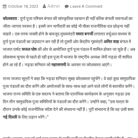
Admin
On
October 18, 2023
Leave A Comment
बंगाल
कोलकाता :
दुर्गा पूजा पश्चिम बंगाल की सांस्कृतिक पहचान ही नहीं बल्कि बंगाली भावनाओं का
के
जीता-जागता स्वरूप है। इसमें जन भागीदारी का कोई भी मौका राजनीतिक दल छोड़ना नहीं
दुर्गा
चाहते। एक तरफ जख्मी होने के बावजूद मुख्यमंत्री
ममता बनर्जी
लगातार वर्चुअल माध्यम से
पूजा
दुर्गा पूजा पंडालों का उद्घाटन कर रही हैं तो दूसरी ओर केंद्रीय गृहमंत्री
में
अमित शाह
बंगाल में
शामिल
भाजपा पार्षद
सजल घोष
की ओर से आयोजित दुर्गा पूजा पंडाल में शामिल होकर जा चुके हैं। अब
होंगे
लोकसभा चुनाव से पहले हो रही इस पूजा में भाजपा के राष्ट्रीय अध्यक्ष जेपी नड्डा भी शामिल
जेपी
होने आ रहे हैं। नड्डा शनिवार को
महासप्तमी
के अवसर पर कोलकाता आएंगे।
नड्डा,
सप्तमी
राज्य भाजपा सूत्रों ने कहा कि नड्डा शनिवार सुबह कोलकाता पहुंचेंगे। वे वहां कुछ सामुदायिक
पर
पूजा पंडालों का दौरा करेंगे और आयोजकों के साथ-साथ वहां आने वाले लोगों से बातचीत करेंगे।
पहुंचेंगे
भाजपा राज्य समिति के एक सदस्य ने बताया कि प्रारंभिक कार्यक्रम के अनुसार नड्डा उस
कोलकाता
दिन तीन सामुदायिक पूजा समितियों के पंडालों का दौरा करेंगे। उन्‍होंने कहा, “उस यात्रा के
दौरान उनके कोई राजनीतिक संदेश देने की संभावना नहीं है। पूरी संभावना है कि वह उसी शाम
नई दिल्ली
के लिए उड़ान भरेंगे।”