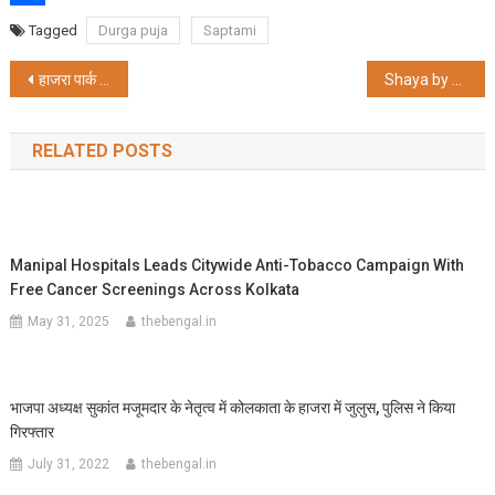
Share
Tagged
Durga puja
Saptami
Post
हाजरा पार्क दुर्गोत्सव में “तीन चाकार गोलपो” दर्शनार्थियों के लिए विशेष आकर्षण का केंद्र बनी
Shaya by CaratLane Evokes The Old World Charm of The Kalighat Paintings of Kolkata With its New Collection Chitrakalay Kolkata
navigation
RELATED POSTS
Manipal Hospitals Leads Citywide Anti-Tobacco Campaign With
Free Cancer Screenings Across Kolkata
May 31, 2025
thebengal.in
भाजपा अध्यक्ष सुकांत मजूमदार के नेतृत्व में कोलकाता के हाजरा में जुलुस, पुलिस ने किया
गिरफ्तार
July 31, 2022
thebengal.in