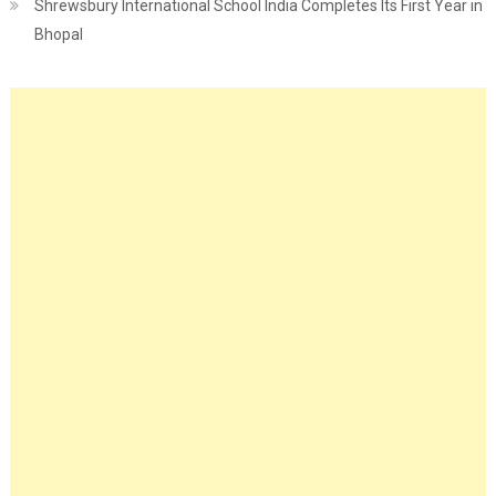
Shrewsbury International School India Completes Its First Year in
Bhopal