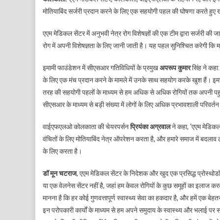
स्वास
मोतियाबिंद सर्जरी प्रदान करने के लिए एक सहयोगी पहल की घोषणा करते हुए ख
दिव
पर
एएम मेडिकल सेंटर में अनुभवी नेत्र रोग विशेषज्ञों की एक टीम द्वारा सर्जरी की
आर्
रोग में अपनी विशेषज्ञता के लिए जानी जाती है। यह पहल सुनिश्चित करेगी क
रूप
से
इमामी फाउंडेशन में सीएसआर गतिविधियों के प्रमुख
अपरूप कुमार
सिंह ने कहा
कम
के लिए एक मंच प्रदान करने के मामले में उनके साथ सहयोग करके खुश हैं। इमा
लोगो
तरह की सहयोगी पहलों के माध्यम से हम अधिक से अधिक रोगियों तक अपनी पहुंच बढ़
की
मुफ्
सीएसआर के माध्यम से बड़ी संख्या में लोगों के लिए अधिक प्रभावशाली परिवर्तन क
में
मोति
वाईएफएलओ कोलकाता की चेयरपर्सन
प्रियंका अग्रवाल
ने कहा, ‘एएम मेडिकल
सर्ज
वंचितों के लिए मोतियाबिंद नेत्र ऑपरेशन करता है, और हमारे समाज में बदलाव ल
के लिए करता है।
डॉ मून चटराज
, एएम मेडिकल सेंटर के निदेशक और खुद एक प्रसिद्ध प्रोस्थोडॉन
या एक वेलनेस सेंटर नहीं है, जहां हम केवल रोगियों के कुछ समूहों का इलाज 
मानना है कि हर कोई गुणवत्तापूर्ण स्वास्थ्य सेवा का हकदार है, और हमें एक बेहत
इन परोपकारी कार्यों के माध्यम से हम अपने समुदाय के स्वास्थ्य और भलाई पर