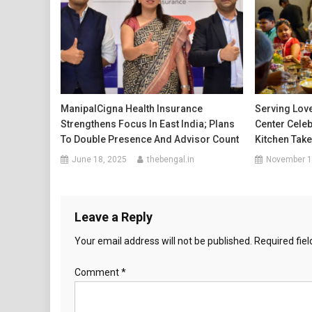
ManipalCigna Health Insurance
Serving Love
Strengthens Focus In East India; Plans
Center Celeb
To Double Presence And Advisor Count
Kitchen Tak
June 18, 2025
thebengal.in
November 1
Leave a Reply
Your email address will not be published.
Required fie
Comment
*