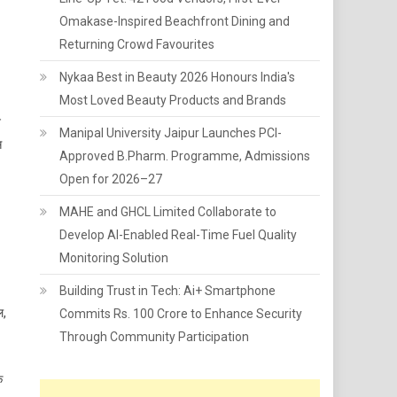
Omakase-Inspired Beachfront Dining and
Returning Crowd Favourites
Nykaa Best in Beauty 2026 Honours India's
Most Loved Beauty Products and Brands
े
Manipal University Jaipur Launches PCI-
स
Approved B.Pharm. Programme, Admissions
Open for 2026–27
MAHE and GHCL Limited Collaborate to
Develop AI-Enabled Real-Time Fuel Quality
Monitoring Solution
Building Trust in Tech: Ai+ Smartphone
ल,
Commits Rs. 100 Crore to Enhance Security
Through Community Participation
क