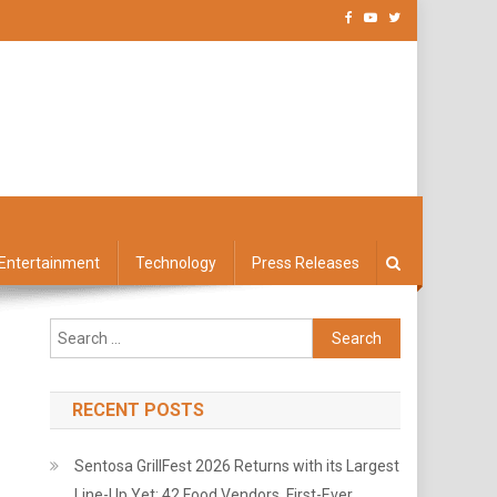
Entertainment
Technology
Press Releases
Search
for:
RECENT POSTS
Sentosa GrillFest 2026 Returns with its Largest
Line-Up Yet: 42 Food Vendors, First-Ever