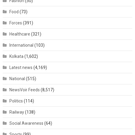
Fashion
(50)
Food
(73)
Forces
(391)
Healthcare
(321)
International
(103)
Kolkata
(1,602)
Latest news
(4,169)
National
(515)
NewsVoir Feeds
(8,517)
Politics
(114)
Railway
(138)
Social Awareness
(64)
Sports
(99)