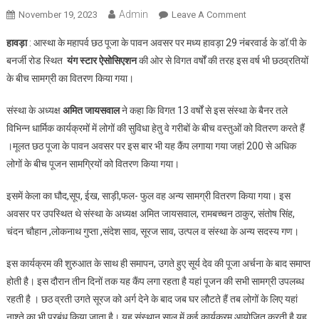
Admin
On
November 19, 2023
Leave A Comment
छठ
हावड़ा
: आस्था के महापर्व छठ पूजा के पावन अवसर पर मध्य हावड़ा 29 नंबरवार्ड के डॉ.पी के
पूजा
बनर्जी रोड स्थित
यंग स्टार ऐसोसिएशन
की ओर से विगत वर्षों की तरह इस वर्ष भी छठव्रतियों
के
के बीच सामग्री का वितरण किया गया।
पावन
अवसर
संस्था के अध्यक्ष
अमित जायसवाल
ने कहा कि विगत 13 वर्षों से इस संस्था के बैनर तले
पर
विभिन्न धार्मिक कार्यक्रमों में लोगों की सुविधा हेतु वे गरीबों के बीच वस्तुओं को वितरण करते हैं
यंग
स्टार
।मूलत छठ पूजा के पावन अवसर पर इस बार भी यह कैंप लगाया गया जहां 200 से अधिक
एसोसिएशन
लोगों के बीच पूजन सामग्रियों को वितरण किया गया।
ने
छठ
इसमें केला का घौद,सूप, ईख, साड़ी,फल- फुल वह अन्य सामग्री वितरण किया गया। इस
पूजा
अवसर पर उपस्थित थे संस्था के अध्यक्ष अमित जायसवाल, रामबच्चन ठाकुर, संतोष सिंह,
की
चंदन चौहान ,लोकनाथ गुप्ता ,संदेश साव, सूरज साव, उत्पल व संस्था के अन्य सदस्य गण।
सामग्री
वितरित
इस कार्यक्रम की शुरुआत के साथ ही समापन, उगते हुए सूर्य देव की पूजा अर्चना के बाद समाप्त
की
होती है। इस दौरान तीन दिनों तक यह कैंप लगा रहता है यहां पूजन की सभी सामग्री उपलब्ध
रहती है । छठ व्रती उगते सूरज को अर्ग देने के बाद जब घर लौटते हैं तब लोगों के लिए यहां
नाश्ते का भी प्रबंध किया जाता है। यह संस्थान साल में कई कार्यक्रम आयोजित करती है यह