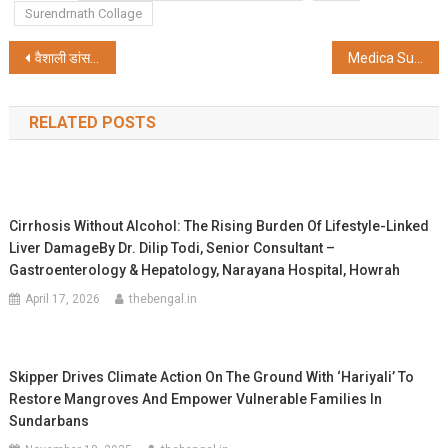
Surendrnath Collage
Post
वैशाली डांस ग्रुप के वार्षिक समारोह में छात्राओं ने किया मनमोहक नृत्य
Medica Superspecialty Hospital commemorates Swami Vivekananda’s birth anniversary
navigation
RELATED POSTS
Cirrhosis Without Alcohol: The Rising Burden Of Lifestyle-Linked
Liver DamageBy Dr. Dilip Todi, Senior Consultant –
Gastroenterology & Hepatology, Narayana Hospital, Howrah
April 17, 2026
thebengal.in
Skipper Drives Climate Action On The Ground With ‘Hariyali’ To
Restore Mangroves And Empower Vulnerable Families In
Sundarbans