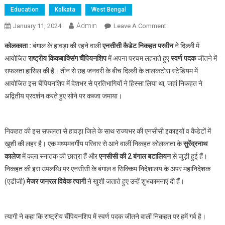
Education
Kolkata
West Bengal
Admin
On
January 11, 2024
Leave A Comment
हावड़ा
कोलकाता :
बंगाल के हावड़ा की रहने वाली
एनसीसी कैडेट निकहत परवीन
ने दिल्ली में
की
आयोजित
राष्ट्रीय
किकबाक्सिंग चैंपियनशिप
में अपना परचम लहराते हुए
स्वर्ण पदक
जीतने में
NCC
सफलता हासिल की है। तीन से छह जनवरी के बीच दिल्ली के तालकटोरा स्टेडियम में
कैडेट
आयोजित इस चैंपियनशिप में देशभर से प्रतिभागियों ने हिस्सा लिया था, जहां निकहत ने
निकहत
परवीन
अद्वितीय प्रदर्शन करते हुए सोने पर कब्जा जमाया।
ने
राष्ट्रीय
किकबाक्सिंग
निकहत की इस सफलता से हावड़ा जिले के साथ राज्यभर की एनसीसी इकाइयों व कैडेटों में
चैंपियनशिप
खुशी की लहर है। एक मध्यमवर्गीय परिवार से आने वालीं निकहत कोलकाता के
सुरेंद्रनाथ
में
कालेज
में कला स्नातक की छात्रा हैं और
एनसीसी की 2 बंगाल बटालियन
से जुड़ी हुई हैं।
जीता
निकहत की इस उपलब्धि पर एनसीसी के बंगाल व सिक्किम निदेशालय के अपर महानिदेशक
स्वर्ण
(एडीजी)
मेजर जनरल विवेक त्यागी
ने खुशी जताते हुए उन्हें शुभकामनाएं दी हैं।
पदक
त्यागी ने कहा कि राष्ट्रीय चैंपियनशिप में स्वर्ण पदक जीतने वालीं निकहत पर हमें गर्व है।