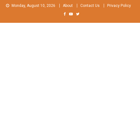
Skip
Monday, August 10, 2026
About
Contact Us
Privacy Policy
to
content