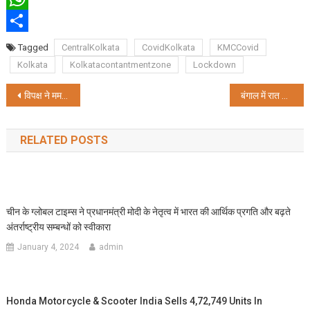
WhatsApp
Share
Tagged
CentralKolkata
CovidKolkata
KMCCovid
Kolkata
Kolkatacontantmentzone
Lockdown
Post
विपक्ष ने ममता सरकार पर लगाया दोहरा मानदंड अपनाने का आरोप
बंगाल में रात 7 बजे की जगह 10 बजे तक चलेंगी लोकल ट्रेनें
navigation
RELATED POSTS
चीन के ग्लोबल टाइम्स ने प्रधानमंत्री मोदी के नेतृत्व में भारत की आर्थिक प्रगति और बढ़ते
अंतर्राष्ट्रीय सम्बन्धों को स्वीकारा
January 4, 2024
admin
Honda Motorcycle & Scooter India Sells 4,72,749 Units In