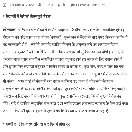
Thebengal.in
On
January 4, 2022
Leave A Comment
गंगा
* केएमसी में मेले को लेकर हुई बैठक
सागर
मेले
कोलकाता:
पश्चिम बंगाल में बढ़ते कोरोना संक्रमण के बीच गंगा सागर मेला आयोजित होगा।
के
मंगलवार को कोलकाता नगर निगम (केएमसी) मुख्यालय में बैठक के बाद मेयर फिरहाद हकीम ने
लिए
यह जानकारी दी है। उन्होंने कहा कि कोविड नियमों के अनुसार मेले का आयोजन किया
बाबूघाट
जाएगा। बाबूघाट में कोरोना टेस्टिंग और टीकाकरण की भी सुविधा उपलब्ध होगी। बता दें कि
में
पर्याप्त
प्रत्येक साल दूसरे राज्यों से लाखों तीर्थयात्री बाबूघाट होते हुए सागर के लिए रवाना होते है।
व्यवस्था,
और इसके लिए केएमसी बाबूघाट में विशेष व्यवस्था करती है। इस दिन, मेयर ने कहा कि गंगा
मेयर
सागर मेले में आने वाले सभी लोगों का कोरोना टेस्ट कराया जाएगा। बाबूघाट में टीकाकरण केंद्र
फिरहाद
भी बनेगा। अगर कोई तीर्थयात्री गंगा सागर में बीमार पड़ जाता है तो उसके लिए होम
हकीम
आइसोलेशन की व्यवस्था होगी। केएमसी द्वारा कुछ कॉन्सेंट्रेटर शिविर आयोजित किए जाएंगे।
ने
ऑक्सीजन सिलेंडर की भी व्यवस्था होगी। कुछ स्थानीय अस्पतालों में भी कुछ कोविड बेड
कहा
होंगे। यदि वे कोविड संक्रमित पाए जाते है तो उन्हें तत्काल आवश्यक उपचार के लिए वहां भेजा
जाएगा। केएमसी द्वारा बाबूघाट में एक विशेष शिविर का आयोजन किया जा रहा है।
*
बच्चों का टीकाकरण तीन से चार दिन में होगा पूरा