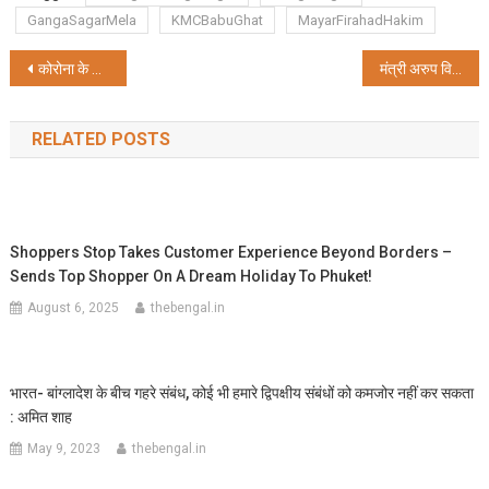
GangaSagarMela
KMCBabuGhat
MayarFirahadHakim
Post
कोरोना के बीच 7 से होगा कोलकाता फिल्म फेस्टिवल, ममता करेंगी उद्घाटन
मंत्री अरुप विश्वास ने कोरोना को दी मात, अस्पताल में मिली छुट्टी
navigation
RELATED POSTS
Shoppers Stop Takes Customer Experience Beyond Borders –
Sends Top Shopper On A Dream Holiday To Phuket!
August 6, 2025
thebengal.in
भारत- बांग्लादेश के बीच गहरे संबंध, कोई भी हमारे द्विपक्षीय संबंधों को कमजोर नहीं कर सकता
: अमित शाह
May 9, 2023
thebengal.in