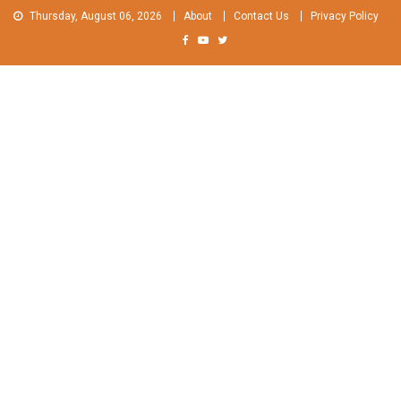
Skip
Thursday, August 06, 2026
About
Contact Us
Privacy Policy
to
content