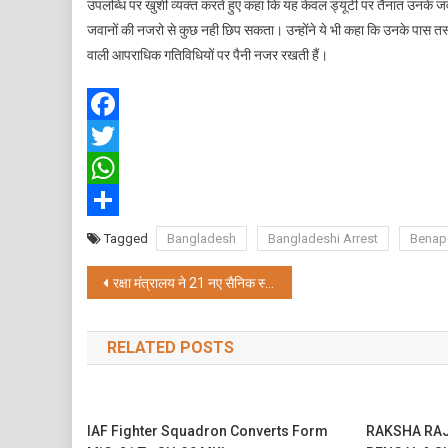
उपलब्धि पर खुशी व्यक्त करते हुए कहा कि यह केवल ड्यूटी पर तैनात उनके जवान
जवानों की नजरो से कुछ नही छिप सकता। उन्होंने ये भी कहा कि उनके पास तस्क
वाली आपराधिक गतिविधियों पर पैनी नजर रखती हैं।
Facebook
Twitter
WhatsApp
Share
Tagged
Bangladesh
Bangladeshi Arrest
Benap
Post
रक्षा मंत्रालय ने 21 नए सैनिक स्कूलों की मंजूरी दी
navigation
RELATED POSTS
IAF Fighter Squadron Converts Form
RAKSHA RAJ