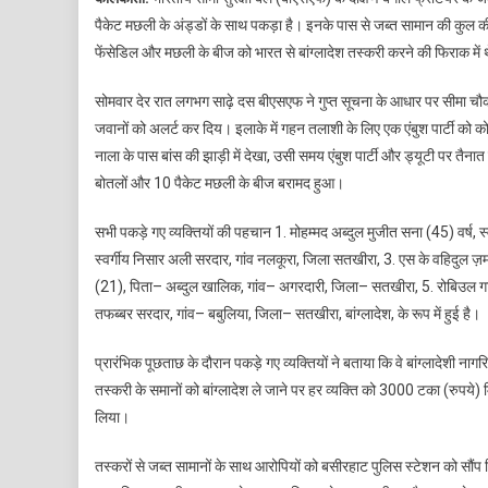
ने
पैकेट मछली के अंड्डों के साथ पकड़ा है। इनके पास से जब्त सामान की कुल 
भार
फेंसेडिल और मछली के बीज को भारत से बांग्लादेश तस्करी करने की फिराक में 
बांग
से
सोमवार देर रात लगभग साढ़े दस बीएसएफ ने गुप्त सूचना के आधार पर सीमा चौ
6
जवानों को अलर्ट कर दिय। इलाके में गहन तलाशी के लिए एक एंबुश पार्टी को को भ
बांग
नाग
नाला के पास बांस की झाड़ी में देखा, उसी समय एंबुश पार्टी और ड्यूटी पर तैन
को
बोतलों और 10 पैकेट मछली के बीज बरामद हुआ।
पकड
सभी पकड़े गए व्यक्तियों की पहचान 1. मोहम्मद अब्दुल मुजीत सना (45) वर्ष, 
स्वर्गीय निसार अली सरदार, गांव नलकूरा, जिला सतखीरा, 3. एस के वहिदुल ज
(21), पिता– अब्दुल खालिक, गांव– अगरदारी, जिला– सतखीरा, 5. रोबिउल ग
तफब्बर सरदार, गांव– बबुलिया, जिला– सतखीरा, बांग्लादेश, के रूप में हुई है।
प्रारंभिक पूछताछ के दौरान पकड़े गए व्यक्तियों ने बताया कि वे बांग्लादेशी नागर
तस्करी के समानों को बांग्लादेश ले जाने पर हर व्यक्ति को 3000 टका (रुपये) मि
लिया।
तस्करों से जब्त सामानों के साथ आरोपियों को बसीरहाट पुलिस स्टेशन को सौंप