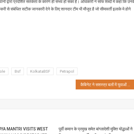
ों द्वारा प्रदर्शित सतर्कता के कारण ही संभव हो सका है। अधिकारी ने साफ शब्दों में कहा कि उनक
री से संबंधित सटीक जानकारी देने के लिए शानदार टीम भी मौजूद है जो सीमावर्ती इलाके मे होने
ole
Bsf
KolkataBSF
Petrapol
कैबिनेट ने सशस्त्र बलों में युवाओं की भर्ती के लिए ‘अग्निपथ’ योजना को दी मंजूरी; भर्ती रैलियां 90 दिनों में होंगी शुरू
YA MANTRI VISITS WEST
पूर्वी कमान के प्रमुख समेत बांग्लादेशी मुक्ति योद्धाओं ने