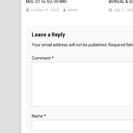
MiG-21 To SU-30 MKI
BENGAL & S
October 31, 2023
admin
July 11, 20
Leave a Reply
Your email address will not be published.
Required fie
Comment
*
Name
*