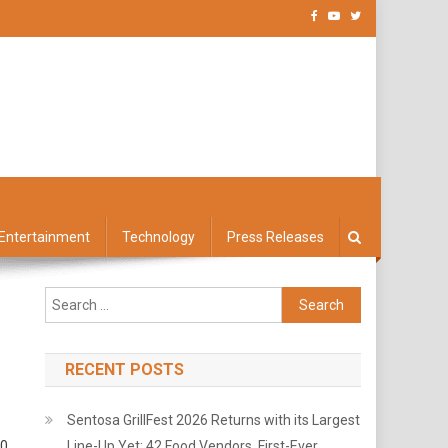
Entertainment
Technology
Press Releases
Search
for:
RECENT POSTS
Sentosa GrillFest 2026 Returns with its Largest
10
Line-Up Yet: 42 Food Vendors, First-Ever