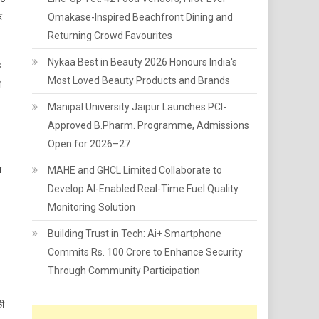
र
Omakase-Inspired Beachfront Dining and
Returning Crowd Favourites
Nykaa Best in Beauty 2026 Honours India's
े
Most Loved Beauty Products and Brands
ी
Manipal University Jaipur Launches PCI-
Approved B.Pharm. Programme, Admissions
Open for 2026–27
न
MAHE and GHCL Limited Collaborate to
Develop AI-Enabled Real-Time Fuel Quality
Monitoring Solution
Building Trust in Tech: Ai+ Smartphone
Commits Rs. 100 Crore to Enhance Security
Through Community Participation
की