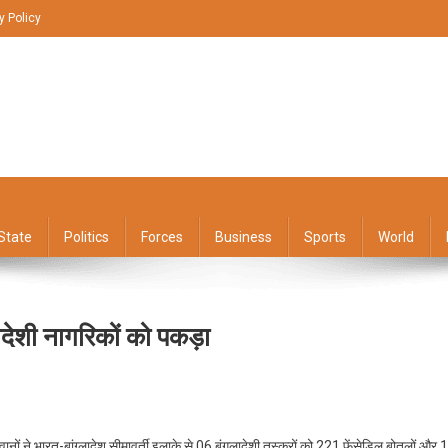
y Policy
State
Politics
Forces
Business
Sports
World
लादेशी नागरिकों को पकड़ा
F
ानों ने भारत-बांग्लादेश सीमावर्ती इलाके से 06 बंगलादेशी तस्करों को 221 फेंसेडिल बोतलों और 