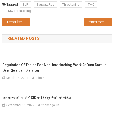
Share
Tagged
BJP
SaugataRoy
Threatening
TMC
TMC Threatening
Post
बागदा में सामूहिक दुष्कर्म, , टीएमसी ने केंद्र व बीएसएफ को घेरा
कोयला तस्करी मामले में सीआईडी ने राज्य के तीन पुलिस अधिकारियों को तलब किया
navigation
RELATED POSTS
Regulation Of Trains For Non-Interlocking Work At Dum Dum In
Over Sealdah Division
March 14, 2024
admin
कोयला तस्करी मामले में CID का जितेंद्र तिवारी को नोटिस
September 15, 2022
thebengal.in