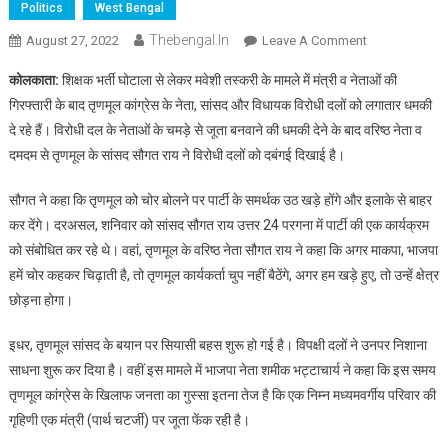
Politics
West Bengal
Thebengal.in
On
August 27, 2022
Leave A Comment
चोर
कोलकाता:
शिक्षक भर्ती घोटाला से लेकर मवेशी तस्करी के मामले में मंत्री व नेताओं की
कहने
गिरफ्तारी के बाद तृणमूल कांग्रेस के नेता, सांसद और विधायक विरोधी दलों को लगातार धमकी
पर
दे रहे हैं। विरोधी दल के नेताओं के चमड़े से जूता बनवाने की धमकी देने के बाद वरिष्ठ नेता व
तृणमूल
दमदम से तृणमूल के सांसद सौगत राय ने विरोधी दलों को दबंगई दिखाई है।
को
इलाके
सौगत ने कहा कि तृणमूल को चोर बोलने पर पार्टी के समर्थक उठ खड़े होंगे और इलाके से बाहर
से
बाहर
कर देंगे। दरअसल, शनिवार को सांसद सौगत राय उत्तर 24 परगना में पार्टी की एक कार्यक्रम
कर
को संबोधित कर रहे थे। वहां, तृणमूल के वरिष्ठ नेता सौगत राय ने कहा कि अगर माकपा, भाजपा
देंगे
हमें चोर कहकर चिढ़ाती है, तो तृणमूल कार्यकर्ता चुप नहीं बैठेंगे, अगर हम खड़े हुए, तो उन्हें क्षेत्र
:
छोड़ना होगा।
सौगत
रॉय
इधर, तृणमूल सांसद के बयान पर सियासी बहस शुरू हो गई है। विपक्षी दलों ने उनपर निशाना
साधना शुरू कर दिया है। वहीं इस मामले में भाजपा नेता शमीक भट्टाचार्य ने कहा कि इस समय
तृणमूल कांग्रेस के खिलाफ जनता का गुस्सा इतना तेज है कि एक निम्न मध्यमवर्गीय परिवार की
गृहिणी एक मंत्री (पार्थ चटर्जी) पर जूता फेंक रही है।