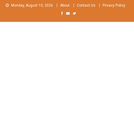
Skip
Monday, August 10, 2026
About
Contact Us
Privacy Policy
to
content