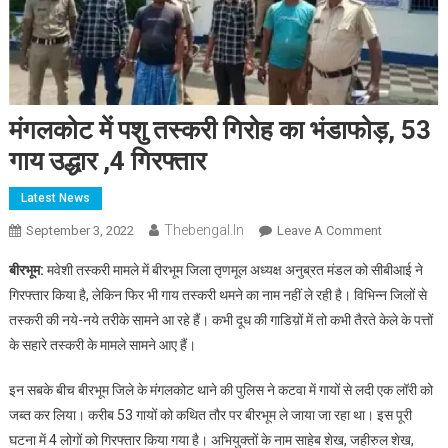
मंगलकोट में पशु तस्करी गिरोह का भंडाफोड़, 53
गाय उद्धार ,4 गिरफ्तार
Latest News
Thebengal.in
On
September 3, 2022
Leave A Comment
मंगलकोट
बीरभूम:
मवेशी तस्करी मामले में बीरभूम जिला तृणमूल अध्यक्ष अनुब्रत मंडल को सीबीआई ने
में
गिरफ्तार किया है, लेकिन फिर भी गाय तस्करी थमने का नाम नहीं ले रही है। विभिन्न जिलों से
पशु
तस्करी की नये-नये तरीके सामने आ रहे हैं। कभी दूध की गाडिय़ों में तो कभी तैरते केले के पत्तों
तस्करी
के सहारे तस्करी के मामले सामने आए हैं।
गिरोह
का
इन सबके बीच बीरभूम जिले के मंगलकोट थाने की पुलिस ने कटवा में गायों से लदी एक लॉरी को
भंडाफोड़,
53
जब्त कर लिया। करीब 53 गायों को कथित तौर पर बीरभूम ले जाया जा रहा था। इस पूरी
गाय
घटना में 4 लोगों को गिरफ्तार किया गया है। अभियुक्तों के नाम साहेब शेख, जहीरुल शेख,