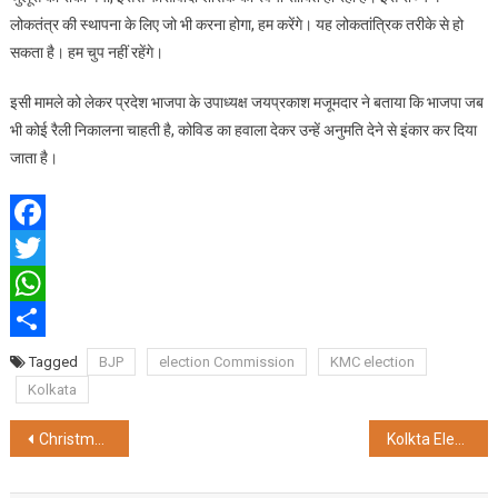
लोकतंत्र की स्थापना के लिए जो भी करना होगा, हम करेंगे। यह लोकतांत्रिक तरीके से हो
सकता है। हम चुप नहीं रहेंगे।
इसी मामले को लेकर प्रदेश भाजपा के उपाध्यक्ष जयप्रकाश मजूमदार ने बताया कि भाजपा जब
भी कोई रैली निकालना चाहती है, कोविड का हवाला देकर उन्हें अनुमति देने से इंकार कर दिया
जाता है।
Facebook
Twitter
WhatsApp
Share
Tagged
BJP
election Commission
KMC election
Kolkata
Post
Christmas और New Year में चालु रहेगी Night बस सेवा
Kolkta Election: कड़ी सुरक्षा में आज मतगणना
navigation