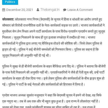
Politics
Thebengal.in
On
December 20, 2021
Leave A Comment
KMC
कोलकाता:
कोलकाता नगर निगम (केएमसी) के चुनाव में हिंसा व धांधली का आरोप लगाते हुए
Election
सोमवार को विरोधी राजनीतिक दलों के नेता-कार्यकर्ता सड़क पर उतरे। भाजपा कार्यकर्ताओं ने
में
मुरलीधर सेन लेन स्थित अपने पार्टी कार्यालय के पास विरोध-प्रदर्शन प्रदर्शन करते हुए जुलूस
हिंसा
निकाला। जुलूस निकालने के साथ ही पूरा इलाका रणक्षेत्र में तब्दील हो गया। भाजपा
एंव
धांधली
कार्यकर्ताओं ने पुलिस द्वारा लगाए गए बैरिकेड्स तोडऩे की कोशिश की। जिसे लेकर पुलिस से
के
झड़प हो गई। पुलिस ने कई बीजेपी समर्थकों को गिरफ्तार किया। पुलिस का कहना है कि
विरोध
जुलूस निकालने की अनुमति नहीं दी गई थी।
में
सड़कों
पुलिस ने सुबह से ही बीजेपी कार्यालय के बाहर बैरिकेड लगा दिए थे। पुलिस ने बताया कि बीजेपी
पर
के पास रैली निकालने की अनुमति नहीं थी। प्रदर्शनकारियों ने जैसे ही रैली शुरू की, उन्हें पार्टी
उतरी
कार्यालय के बाहर ही रोक दिया गया। इसे लेकर पुलिस और कार्यकर्ताओं के बीच झड़प शुरू हो
BJP
गई। पुलिस ने पार्टी के कई नेताओं और कार्यकर्ताओं को हिरासत में लिया है।
प्रदेश भाजपा अध्यक्ष सुकांत मजुमदार ने कहा कि केएमसी चुनाव में हमने जो देखा, वह सिर्फ
एक नमूना था। तब से अब तक और भी बहुत कुछ हुआ है। इस राज्य में लोकतंत्र नहीं है।
जुलूस को रोका गया, इससे फांसीवादी शासक का रवैया साबित हो रहा है। इस राज्य में