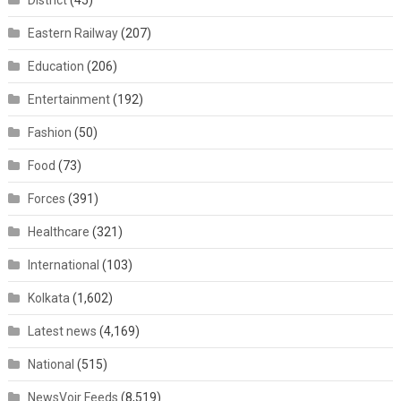
District
(45)
Eastern Railway
(207)
Education
(206)
Entertainment
(192)
Fashion
(50)
Food
(73)
Forces
(391)
Healthcare
(321)
International
(103)
Kolkata
(1,602)
Latest news
(4,169)
National
(515)
NewsVoir Feeds
(8,519)