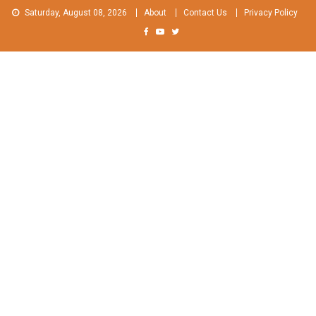
Skip
Saturday, August 08, 2026
About
Contact Us
Privacy Policy
to
content