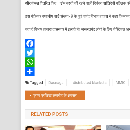
और कंबल
वितरित किए। डोम बस्ती की रहने वाली दिवंगत शांतिदेवी मल्लिक की 
ने
दासनगर
इस मौके पर स्थानीय वार्ड संख्या- 9 के पूर्व पार्षद विभाष हाजरा ने कहा कि मा
में
डोम
बता दें विभाष हाजरा दासनगर में इलाके के जरूरतमंद लोगों के लिए चैरिटेबल अस्
बस्ती
के
150
लोगों
Facebook
में
Twitter
किया
कंबल
WhatsApp
वितरण
Share
Tagged
Dasnaga
distributed blankets
MMIC
Post
प्राण प्रतिष्ठा समारोह के अवसर पर भूकैलाश शिव मंदिर में सुंदरकांड पाठ एवं दीपोत्सव आयोजित
navigation
RELATED POSTS