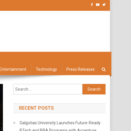
Entertainment
Technology
Press Releases
Search
for:
RECENT POSTS
Galgotias University Launches Future-Ready
BTech and BBA Programs with Accenture