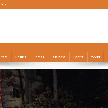
olicy
State
Politics
Forces
Business
Sports
World