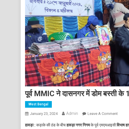
पूर्व MMIC ने दासनगर में डोम बस्ती के 
West Bengal
Admin
On
January 23, 2024
Leave A Comment
पूर्व
हावड़ा :
कड़ाके की ठंड के बीच
हावड़ा नगर निगम
के पूर्व एमएमआइसी
विभाष ह
MMIC